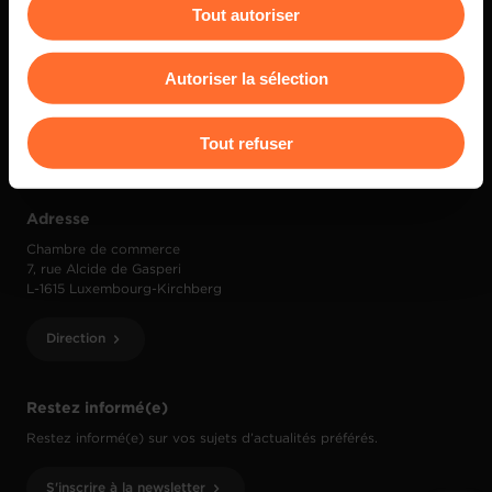
Tout autoriser
Vous avez la possibilité de modifier ou retirer votre
consentement à tout moment en cliquant sur l’icône
Autoriser la sélection
flottante en bas à gauche de chaque page.
Contact
Pour de plus amples informations sur la manière dont
Tout refuser
(+352) 42 39 39 1
info@cc.lu
nous utilisons lescookies et sommes amenés à traiter
vos données personnelles, vous pouvez consulter notre
Charte d’usage des cookies
et notre
Politique de
Adresse
protection des données personnelles
.
Chambre de commerce
7, rue Alcide de Gasperi
L-1615 Luxembourg-Kirchberg
Direction
Restez informé(e)
Restez informé(e) sur vos sujets d’actualités préférés.
S'inscrire à la newsletter