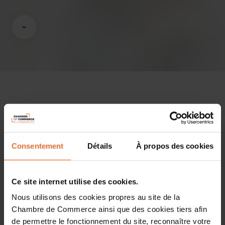
Avis & législation
Infos pratiques
Consentement
Détails
À propos des cookies
2 textes de projet
Partager cet article
Ce site internet utilise des cookies.
Nous utilisons des cookies propres au site de la
Projet de règlement grand-ducal modifiant le règlement
Chambre de Commerce ainsi que des cookies tiers afin
grand-ducal du 17 mai 2006 déclarant obligatoire le plan
de permettre le fonctionnement du site, reconnaître votre