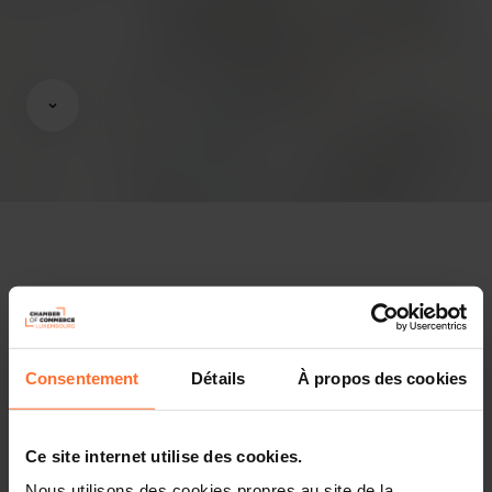
Avis & législation
Infos pratiques
Consentement
Détails
À propos des cookies
2 textes de projet
Partager cet article
Ce site internet utilise des cookies.
Nous utilisons des cookies propres au site de la