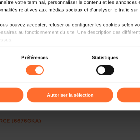
naître votre terminal, personnaliser le contenu et les annonces 
onnalités relatives aux médias sociaux et d'analyser le trafic sur n
us pouvez accepter, refuser ou configurer les cookies selon vos
ssaires au fonctionnement du site. Une description des différen
essus.
on sur le site et certaines fonctionnalités (ex : lecture de vidéos,
Préférences
Statistiques
rences de lecture vidéo, personnalisation de l’affichage du site
kies ou des cookies non nécessaires.
odifier ou retirer votre consentement à tout moment en cliquant su
Autoriser la sélection
ions sur la manière dont nous utilisons lescookies et sommes 
onsulter notre
Charte d’usage des cookies
et notre
Politique 
RCE (6676GKA)