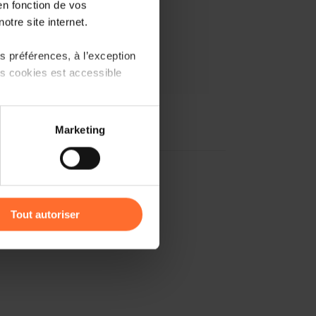
en fonction de vos
otre site internet.
 préférences, à l’exception
ts cookies est accessible
 partage sur les réseaux
Marketing
) peuvent être affectées en
r l’icône flottante en bas à
Tout autoriser
amenés à traiter vos données
de protection des données