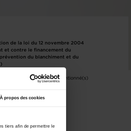
tion de la loi du 12 novembre 2004
ent et contre le financement du
 prévention du blanchiment et du
)
) relatif(s) au(x) projet(s) mentionné(s)
À propos des cookies
 tiers afin de permettre le