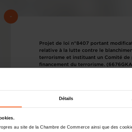
Projet de loi n°8407 portant modifica
relative à la lutte contre le blanchim
terrorisme et instituant un Comité de
financement du terrorisme. (6676GKA
Veuillez trouver ci-dessous le(s) texte(s
sous rubrique.
Détails
cookies.
ropres au site de la Chambre de Commerce ainsi que des cookies