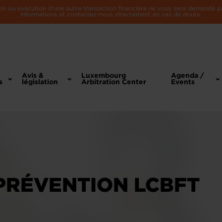
n ou exécution d'une autre transaction financière ne vous sera demandé par 
informations et contactez-nous directement en cas de doute.
Avis &
Luxembourg
Agenda /
s
législation
Arbitration Center
Events
 PRÉVENTION LCBFT