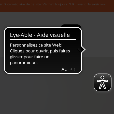
l'intermédiaire de ce site. Vérifiez toujours l'URL avant de saisir vos
Recherche
Plus
Toute
L'Economie
l'information
Luxembourgeoise