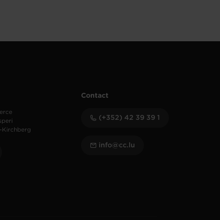
Contact
erce
(+352) 42 39 39 1
speri
-Kirchberg
info@cc.lu