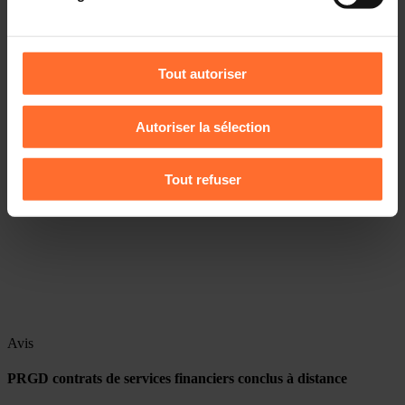
être affectées en cas de refus de tous les cookies ou des
cookies non nécessaires.
Tout autoriser
Vous avez la possibilité de modifier ou retirer votre
consentement à tout moment en cliquant sur l’icône
Autoriser la sélection
flottante en bas à gauche de chaque page.
Pour de plus amples informations sur la manière dont
Tout refuser
nous utilisons lescookies et sommes amenés à traiter
vos données personnelles, vous pouvez consulter notre
Charte d’usage des cookies
et notre
Politique de
protection des données personnelles
.
Avis
PRGD contrats de services financiers conclus à distance