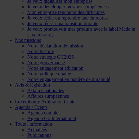
Je veux digitaliser mon entreprise
Je veux développer mes/nos compétences
Mon entreprise rencontre des difficultés
Je veux céder ou reprendre une entreprise
Je veux réussir ma transition durable
Je veux promouvoir mes produits avec le label Made in
Luxembourg
Nos missions
Notre déclaration de mission
Notre histoire
Notre stratégie CC2025
Notre gouvernance
Notre engagement éducation
Notre politique qualité
Notre engagement en matière de durabilité
Avis & législation
Affaires nationales
Affaires européennes
Luxembourg Arbitration Center
Agenda / Events
Agenda complet
Agenda Go International
Toute l'information
Actualités
Publications