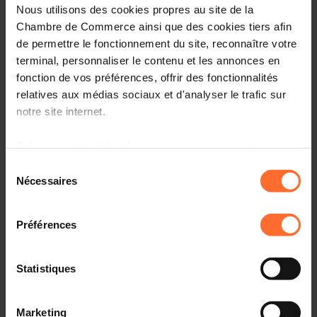
Nous utilisons des cookies propres au site de la
Chambre de Commerce ainsi que des cookies tiers afin
de permettre le fonctionnement du site, reconnaître votre
terminal, personnaliser le contenu et les annonces en
fonction de vos préférences, offrir des fonctionnalités
relatives aux médias sociaux et d'analyser le trafic sur
notre site internet.
Grâce au présent bandeau, vous pouvez accepter,
refuser ou configurer les cookies selon vos préférences,
Sélection
à l’exception des cookies strictement nécessaires au
Nécessaires
du
fonctionnement du site. Une description des différents
Revue de presse
consentement
cookies est accessible sous l’onglet « Détails » ci-
Fiscalité - La facturation électronique s'étendra aux échanges
Préférences
dessus.
entre entreprises
Il est précisé que la navigation sur le site et certaines
Lire plus
Statistiques
fonctionnalités (ex : lecture de vidéos, partage sur les
réseaux sociaux, sauvegarde des préférences de lecture
Marketing
vidéo, personnalisation de l’affichage du site) peuvent