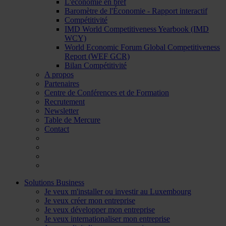
L'économie en bref
Baromètre de l'Économie - Rapport interactif
Compétitivité
IMD World Competitiveness Yearbook (IMD
WCY)
World Economic Forum Global Competitiveness
Report (WEF GCR)
Bilan Compétitivité
A propos
Partenaires
Centre de Conférences et de Formation
Recrutement
Newsletter
Table de Mercure
Contact
Solutions Business
Je veux m'installer ou investir au Luxembourg
Je veux créer mon entreprise
Je veux développer mon entreprise
Je veux internationaliser mon entreprise