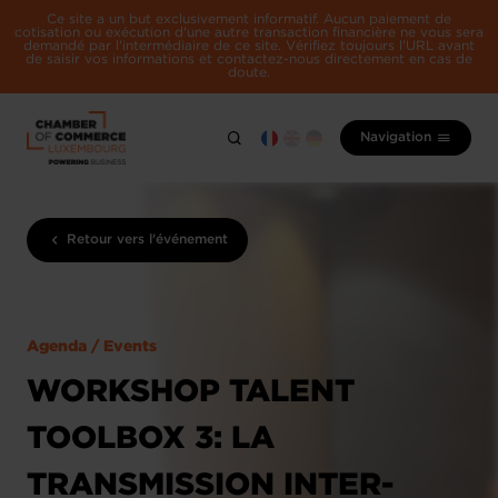
Ce site a un but exclusivement informatif. Aucun paiement de
cotisation ou exécution d'une autre transaction financière ne vous sera
demandé par l'intermédiaire de ce site. Vérifiez toujours l'URL avant
de saisir vos informations et contactez-nous directement en cas de
doute.
Navigation
Retour vers l'événement
Agenda / Events
WORKSHOP TALENT
TOOLBOX 3: LA
TRANSMISSION INTER-