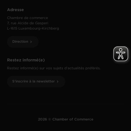
Adresse
Chambre de commerce
7, rue Alcide de Gasperi
L-1615 Luxembourg-Kirchberg
Direction
Restez informé(e)
Restez informé(e) sur vos sujets d’actualités préférés.
S'inscrire à la newsletter
2026 © Chamber of Commerce