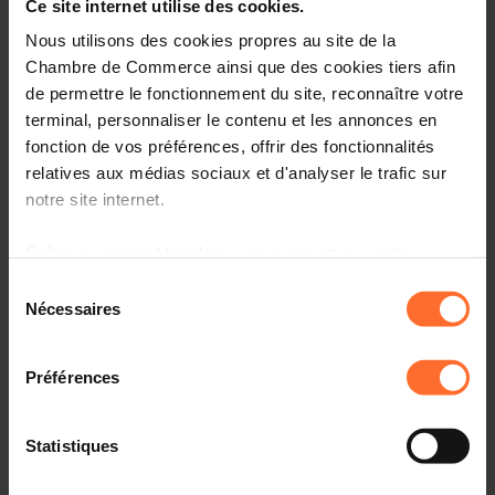
Ce site internet utilise des cookies.
Informations pratiques
Nous utilisons des cookies propres au site de la
Vendredi 17 Oct 2025
Chambre de Commerce ainsi que des cookies tiers afin
Liens utiles
9h15 - 11h30
de permettre le fonctionnement du site, reconnaître votre
Chambre de Commerce
Partager cet article
terminal, personnaliser le contenu et les annonces en
Français
fonction de vos préférences, offrir des fonctionnalités
relatives aux médias sociaux et d'analyser le trafic sur
notre site internet.
Grâce au présent bandeau, vous pouvez accepter,
La transmission inter-
refuser ou configurer les cookies selon vos préférences,
Sélection
générationnelle des
à l’exception des cookies strictement nécessaires au
Nécessaires
du
fonctionnement du site. Une description des différents
connaissances en
consentement
cookies est accessible sous l’onglet « Détails » ci-
Préférences
entreprise
dessus.
Il est précisé que la navigation sur le site et certaines
Statistiques
fonctionnalités (ex : lecture de vidéos, partage sur les
réseaux sociaux, sauvegarde des préférences de lecture