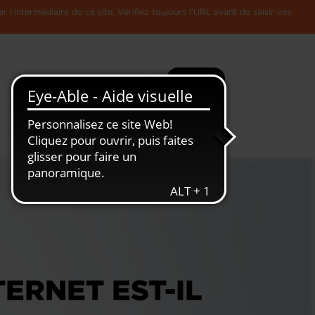
l'intermédiaire de ce site. Vérifiez toujours l'URL avant de saisir vos
Recherche
Plus
Toute
L'Economie
l'information
Luxembourgeoise
ERNET EST-IL