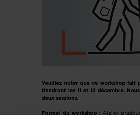
Veuillez noter que ce workshop fait 
tiendront les 11 et 12 décembre. Nous
deux sessions.
Format du workshop :
Atelier pratiqu
Internet
A propos de l’atelier :