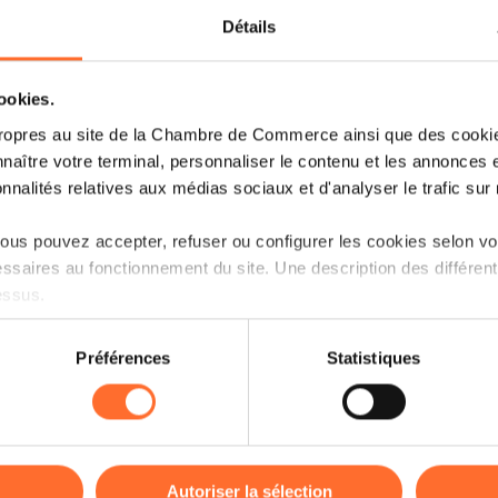
Détails
Le site Internet est la vitrine virtuelle d’
(i) Il doit répondre à un certain nombr
cookies.
à la réglementation qu’il s’agisse d’un 
ropres au site de la Chambre de Commerce ainsi que des cookies
et de ses services ou bien encore d’un 
naître votre terminal, personnaliser le contenu et les annonces 
onnalités relatives aux médias sociaux et d'analyser le trafic sur n
(ii) Les éléments qui le composent (no
contenus) sont protégés.
us pouvez accepter, refuser ou configurer les cookies selon vos
ssaires au fonctionnement du site. Une description des différen
Ce workshop a pour but de vous sens
essus.
meilleures pratiques pour assurer la 
meilleure protection.
on sur le site et certaines fonctionnalités (ex : lecture de vidéos,
Préférences
Statistiques
rences de lecture vidéo, personnalisation de l’affichage du site
Plan de la session :
kies ou des cookies non nécessaires.
Comprendre les principales réglemen
odifier ou retirer votre consentement à tout moment en cliquant su
Identifier les risques juridiques et
Autoriser la sélection