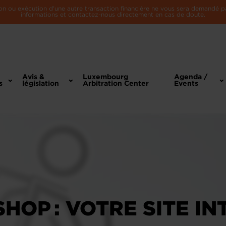
n ou exécution d'une autre transaction financière ne vous sera demandé par 
informations et contactez-nous directement en cas de doute.
Avis &
Luxembourg
Agenda /
s
législation
Arbitration Center
Events
OP : VOTRE SITE INT