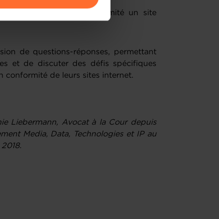
ques pour mettre en conformité un site
amenés à traiter vos données
de protection des données
sion de questions-réponses, permettant
tes et de discuter des défis spécifiques
 conformité de leurs sites internet.
nie Liebermann, Avocat à la Cour depuis
ment Media, Data, Technologies et IP au
 2018.