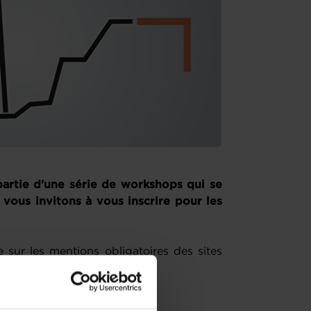
partie d'une série de workshops qui se
 vous invitons à vous inscrire pour les
e sur les mentions obligatoires des sites