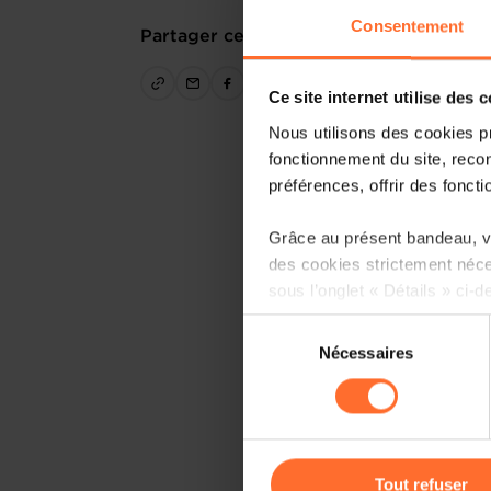
Consentement
Partager cet article
Ce site internet utilise des 
Nous utilisons des cookies p
fonctionnement du site, recon
préférences, offrir des foncti
Grâce au présent bandeau, vo
des cookies strictement néce
sous l’onglet « Détails » ci-d
Sélection
Il est précisé que la navigati
Nécessaires
du
sociaux, sauvegarde des préfé
consentement
cas de refus de tous les coo
Vous avez la possibilité de m
gauche de chaque page.
Tout refuser