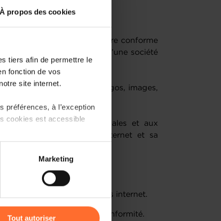
À propos des cookies
une entreprise.
e d’exigences légales pour être conforme
simple site de présentation d’une société
 tiers afin de permettre le
site de eCommerce.
en fonction de vos
otre site internet.
ms de domaines, marques, logos, images,
 préférences, à l’exception
ts cookies est accessible
ibiliser aux exigences légales et aux
conformité de votre site internet et sa
 partage sur les réseaux
Marketing
) peuvent être affectées en
tations applicables aux sites internet.
r l’icône flottante en bas à
 les conséquences de la non-conformité.
Tout autoriser