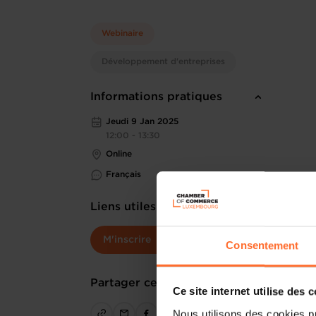
Webinaire
Développement d'entreprises
Informations pratiques
Jeudi 9 Jan 2025
12:00 - 13:30
Online
Français
Liens utiles
M'inscrire
Consentement
Partager cet article
Ce site internet utilise des 
Nous utilisons des cookies p