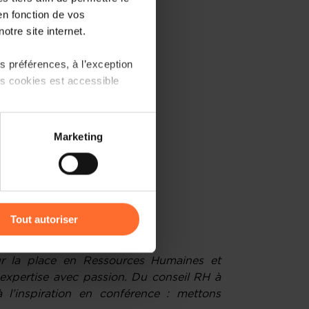
ir les jeunes talents
en fonction de vos
otre site internet.
 préférences, à l’exception
ions ?
ts cookies est accessible
 partage sur les réseaux
Marketing
) peuvent être affectées en
gers, RH
r l’icône flottante en bas à
Tout autoriser
 CAMPI - EiviLux
amenés à traiter vos données
r la place en Ressources Humaines et
de protection des données
xpertise avec passion. Du conseil RH à
 l’inspiration en conférence : mettons