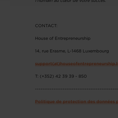
l’humain au cœur de votre succès.
CONTACT:
House of Entrepreneurship
14, rue Erasme, L-1468 Luxembourg
support(at)houseofentrepreneurship.l
T: (+352) 42 39 39 - 850
--------------------------------------------
Politique de protection des données 