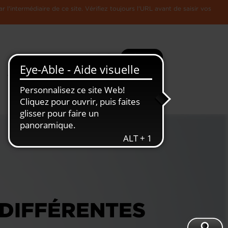
l'intermédiaire de ce site. Vérifiez toujours l'URL avant de saisir vos
Recherche
Plus
Toute
L'Economie
l'information
Luxembourgeoise
 DIFFÉRENTES