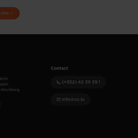
crire
Contact
erce
(+352) 42 39 39 1
speri
-Kirchberg
info@cc.lu