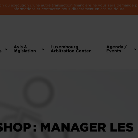
n ou exécution d'une autre transaction financière ne vous sera demandé par 
informations et contactez-nous directement en cas de doute.
Avis &
Luxembourg
Agenda /
s
législation
Arbitration Center
Events
HOP : MANAGER LES