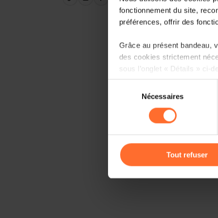
fonctionnement du site, recon
préférences, offrir des foncti
Grâce au présent bandeau, vo
des cookies strictement néce
sous l’onglet « Détails » ci-d
Sélection
Il est précisé que la navigati
Nécessaires
du
sociaux, sauvegarde des préfé
consentement
cas de refus de tous les coo
Vous avez la possibilité de m
gauche de chaque page.
Tout refuser
Pour de plus amples informat
personnelles, vous pouvez c
personnelles
.