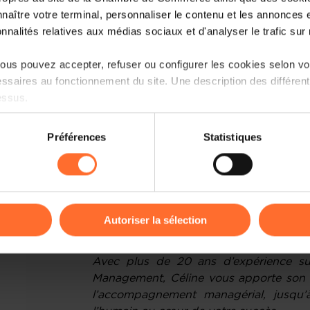
meilleures pratiques pour attirer et reten
naître votre terminal, personnaliser le contenu et les annonces 
onnalités relatives aux médias sociaux et d'analyser le trafic sur n
Plan de la session :
us pouvez accepter, refuser ou configurer les cookies selon vos
Vous avez dit … différentes générat
ssaires au fonctionnement du site. Une description des différen
essus.
Gérer sans préjugés
Mettre en place des synergies
on sur le site et certaines fonctionnalités (ex : lecture de vidéos,
Préférences
Statistiques
rences de lecture vidéo, personnalisation de l’affichage du site
Fidéliser les jeunes talents
kies ou des cookies non nécessaires.
Cible(s) :
Dirigeants d’entreprise, Mana
odifier ou retirer votre consentement à tout moment en cliquant su
Autoriser la sélection
Présentation de l'intervenante
:
Céline
ions sur la manière dont nous utilisons lescookies et sommes 
Avec plus de 20 ans d’expérience su
onsulter notre
Charte d’usage des cookies
et notre
Politique 
Management, Céline vous apporte son e
l’accompagnement managérial, jusqu’à