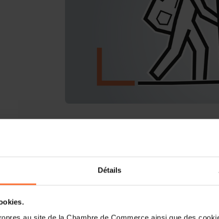
Format du workshop :
Atelier de sensib
A propos de l’atelier :
Détails
Découvrez comment passer du manag
intergénérationnel. Cet atelier abordera
génération, les techniques pour éliminer 
cookies.
les méthodes pour créer des équipes
ropres au site de la Chambre de Commerce ainsi que des cookies