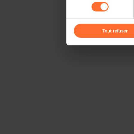
consentement
cas de refus de tous les coo
Vous avez la possibilité de m
gauche de chaque page.
Tout refuser
Pour de plus amples informat
personnelles, vous pouvez c
personnelles
.