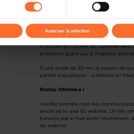
kies ou des cookies non nécessaires.
Chapitre 6 : La Responsabilité des Dir
Obligations Comptables et Fiscales de l
odifier ou retirer votre consentement à tout moment en cliquant su
Autoriser la sélection
A propos du Q&As en live (30’) :
ions sur la manière dont nous utilisons lescookies et sommes 
À la suite du tutoriel, un conseiller ser
onsulter notre
Charte d’usage des cookies
et notre
Politique 
précisions quant aux 6 chapitres abordé
D’une durée de 30 mn, la session de qu
parties linguistiques : questions en fran
Restez informé.e !
Veuillez prendre note des communicatio
amont et en aval du webinar. Un lien ver
transmis par e-mail après l'événement, à
du webinar.