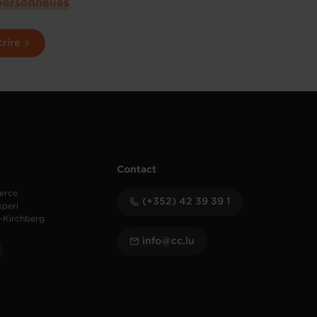
personnelles
crire
Contact
erce
(+352) 42 39 39 1
speri
-Kirchberg
info@cc.lu