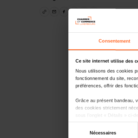
Consentement
Ce site internet utilise des 
Nous utilisons des cookies p
fonctionnement du site, recon
préférences, offrir des foncti
Grâce au présent bandeau, vo
des cookies strictement néce
sous l’onglet « Détails » ci-d
Sélection
Il est précisé que la navigati
Nécessaires
du
sociaux, sauvegarde des préfé