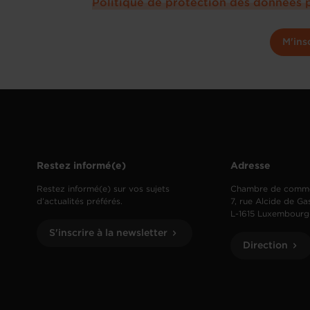
Politique de protection des données 
M'ins
Restez informé(e)
Adresse
Restez informé(e) sur vos sujets
Chambre de comm
d’actualités préférés.
7, rue Alcide de Ga
L-1615 Luxembourg
S'inscrire à la newsletter
Direction