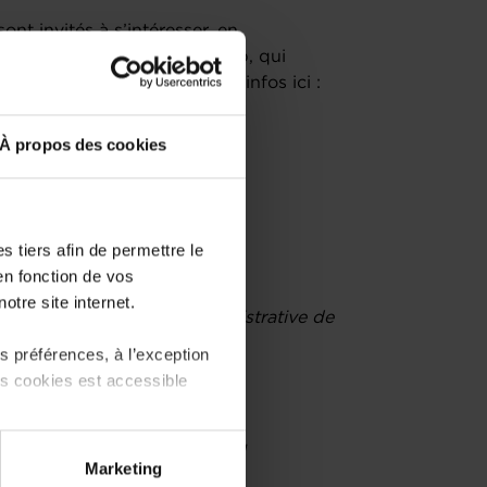
nt invités à s’intéresser, en
la House of Entrepreneurship, qui
ge, sur demande. Plus d’infos ici :
tion
.
À propos des cookies
et Fiscales
 tiers afin de permettre le
VA
en fonction de vos
otre site internet.
nts liés à la Gestion Administrative de
 préférences, à l’exception
ts cookies est accessible
pte Bancaire Professionnel au
 partage sur les réseaux
Marketing
) peuvent être affectées en