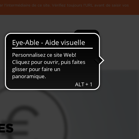
l'intermédiaire de ce site. Vérifiez toujours l'URL avant de saisir vos
Recherche
Plus
Toute
L'Economie
l'information
Luxembourgeoise
ES