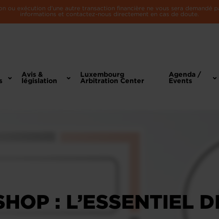
n ou exécution d'une autre transaction financière ne vous sera demandé par 
informations et contactez-nous directement en cas de doute.
Avis &
Luxembourg
Agenda /
s
législation
Arbitration Center
Events
OP : L’ESSENTIEL D