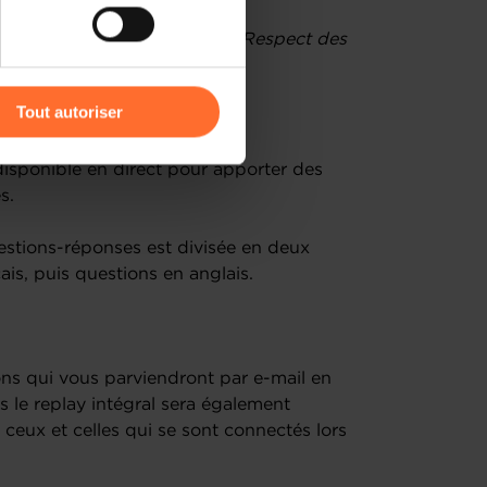
igeants dans le Cadre du Non-Respect des
’Entreprise
r l’icône flottante en bas à
Tout autoriser
amenés à traiter vos données
a disponible en direct pour apporter des
de protection des données
s.
estions-réponses est divisée en deux
çais, puis questions en anglais.
ns qui vous parviendront par e-mail en
s le replay intégral sera également
 ceux et celles qui se sont connectés lors