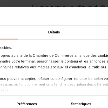
Les entrepreneurs nouvellement établis so
complément, au parcours « launch » de 
comprend un accompagnement au démarra
www.houseofentrepreneurship.lu/crea
Détails
Au programme (30’) :
Chapitre 1 : Les Obligations Comptables 
cookies.
ropres au site de la Chambre de Commerce ainsi que des cookies
Chapitre 2 : Les Obligations liées à la T
naître votre terminal, personnaliser le contenu et les annonces 
onnalités relatives aux médias sociaux et d'analyser le trafic sur n
Chapitre 3 : La Conservation des Docume
l’Entreprise
us pouvez accepter, refuser ou configurer les cookies selon vos
ssaires au fonctionnement du site. Une description des différen
Chapitre 4 : Les Sanctions
essus.
Chapitre 5 : Ouvrir et Maintenir un Com
on sur le site et certaines fonctionnalités (ex : lecture de vidéos,
Préférences
Statistiques
Luxembourg
rences de lecture vidéo, personnalisation de l’affichage du site