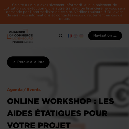
Ce site a un but exclusivement informatif. Aucun paiement de
cotisation ou exécution d'une autre transaction financière ne vous sera
demandé par l'intermédiaire de ce site. Vérifiez toujours l'URL avant
de saisir vos informations et contactez-nous directement en cas de
doute.
Navigation
Retour à la liste
Agenda / Events
ONLINE WORKSHOP : LES
AIDES ÉTATIQUES POUR
VOTRE PROJET