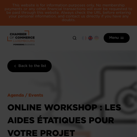
This website is for information purposes only. No membership
payments or any other financial transactions will ever be requested to
be paid through this website. Always check the URL before entering
your personal information, and contact us directly if you have any
doubts.
Menu
Back to the list
Agenda / Events
ONLINE WORKSHOP : LES
AIDES ÉTATIQUES POUR
VOTRE PROJET