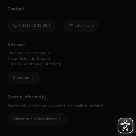
Contact
(+352) 42 39 39 1
info@cc.lu
Adresse
Chambre de commerce
7, rue Alcide de Gasperi
L-1615 Luxembourg-Kirchberg
Direction
Restez informé(e)
Restez informé(e) sur vos sujets d’actualités préférés.
S'inscrire à la newsletter