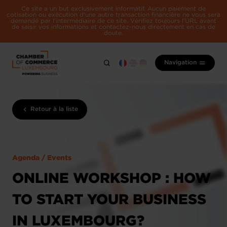
Ce site a un but exclusivement informatif. Aucun paiement de
cotisation ou exécution d'une autre transaction financière ne vous sera
demandé par l'intermédiaire de ce site. Vérifiez toujours l'URL avant
de saisir vos informations et contactez-nous directement en cas de
doute.
Navigation
Retour à la liste
Agenda / Events
ONLINE WORKSHOP : HOW
TO START YOUR BUSINESS
IN LUXEMBOURG?