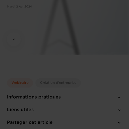
Mardi 2 Avr 2024
Webinaire
Création d'entreprise
Informations pratiques
Mardi 2 Avr 2024
Liens utiles
10:00 - 12:00
Online Workshop
Partager cet article
M'inscrire
Anglais