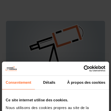
Consentement
Détails
À propos des cookies
You are starting a business from scratch or buying an
existing one in Luxembourg? Let’s get guided by the
advisors of the House of Entrepreneurship, the single
Ce site internet utilise des cookies.
point of contact for entrepreneurs.
Nous utilisons des cookies propres au site de la