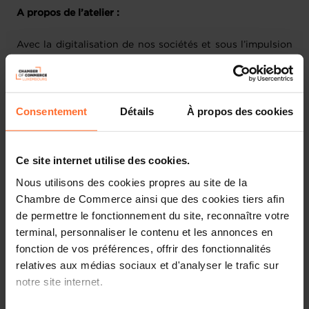
A propos de l’atelier :
Avec la digitalisation de nos sociétés et sous l’impulsion
de la pandémie de COVID-19, le télétravail est devenu une
problématique importante des entreprises. Il constitue
une question d’autant plus essentielle au Luxembourg,
alors qu’une grande partie des travailleurs viennent des
Consentement
Détails
À propos des cookies
pays frontaliers. Dans ce workshop, nous aborderons les
grandes règles et les démarches applicables par les
entreprises en matière de télétravail.
Ce site internet utilise des cookies.
Nous utilisons des cookies propres au site de la
Plan de la session :
Chambre de Commerce ainsi que des cookies tiers afin
de permettre le fonctionnement du site, reconnaître votre
Le télétravail défini par le droit du travail
terminal, personnaliser le contenu et les annonces en
Les aspects fiscaux du télétravail
fonction de vos préférences, offrir des fonctionnalités
Les aspects liés à la sécurité sociale du télétravail
relatives aux médias sociaux et d'analyser le trafic sur
Les démarches et formalités administratives à
notre site internet.
accomplir par les entreprises