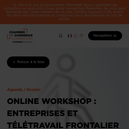
Ce site a un but exclusivement informatif. Aucun paiement de
cotisation ou exécution d'une autre transaction financière ne vous sera
demandé par l'intermédiaire de ce site. Vérifiez toujours l'URL avant
de saisir vos informations et contactez-nous directement en cas de
doute.
Navigation
Retour à la liste
Agenda / Events
ONLINE WORKSHOP :
ENTREPRISES ET
TÉLÉTRAVAIL FRONTALIER