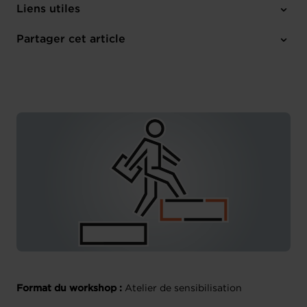
Jeudi 19 Oct 2023
Liens utiles
12:00 - 13:00
Online
Partager cet article
M'inscrire
Français
Format du workshop :
Atelier de sensibilisation