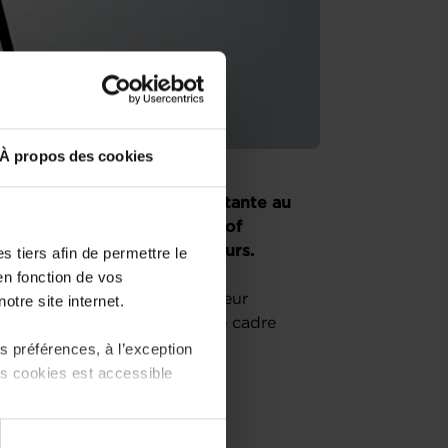
À propos des cookies
eprenez une entreprise existante au
es conseillers de la House of
 unique pour les entrepreneurs.
 tiers afin de permettre le
en fonction de vos
ssion « le parcours du créateur
otre site internet.
nformera sur l’écosystème, le cadre
 préférences, à l’exception
ts cookies est accessible
 partage sur les réseaux