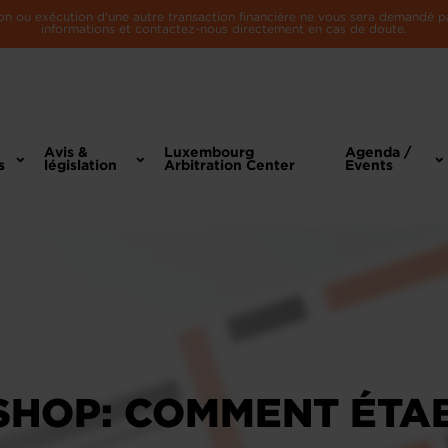
n ou exécution d'une autre transaction financière ne vous sera demandé par 
informations et contactez-nous directement en cas de doute.
Avis &
Luxembourg
Agenda /
s
législation
Arbitration Center
Events
HOP: COMMENT ÉTAB