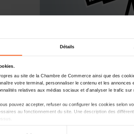
Détails
Vous lancez un nouveau business ou r
cookies.
Luxembourg? Laissez-vous guider par l
Entrepreneurship, le point de contact
ropres au site de la Chambre de Commerce ainsi que des cookies
naître votre terminal, personnaliser le contenu et les annonces 
Comment? Participez à une prochaine se
onnalités relatives aux médias sociaux et d'analyser le trafic sur n
d’entreprise au Luxembourg», qui vous i
réglementaire et les démarches à suivre.
us pouvez accepter, refuser ou configurer les cookies selon vos
ssaires au fonctionnement du site. Une description des différen
Programme
essus.
Première partie: tutoriel, en 45 minutes
on sur le site et certaines fonctionnalités (ex : lecture de vidéos,