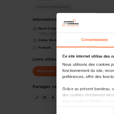
Création d'entreprise
Informations pratiques
Mardi 5 Sep 2023
10:00 - 12:00
Consentement
Online Workshop
Français
Ce site internet utilise des 
Liens utiles
Nous utilisons des cookies p
fonctionnement du site, recon
M'inscrire
préférences, offrir des foncti
Partager cet article
Grâce au présent bandeau, vo
des cookies strictement néce
sous l’onglet « Détails » ci-d
Sélection
Il est précisé que la navigati