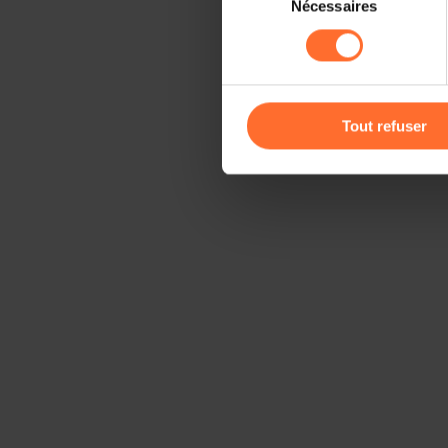
Nécessaires
du
sociaux, sauvegarde des préfé
consentement
cas de refus de tous les coo
Vous avez la possibilité de m
gauche de chaque page.
Tout refuser
Pour de plus amples informat
personnelles, vous pouvez c
personnelles
.