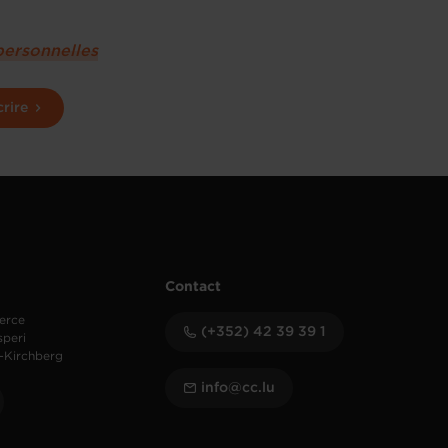
personnelles
crire
Contact
erce
(+352) 42 39 39 1
speri
-Kirchberg
info@cc.lu