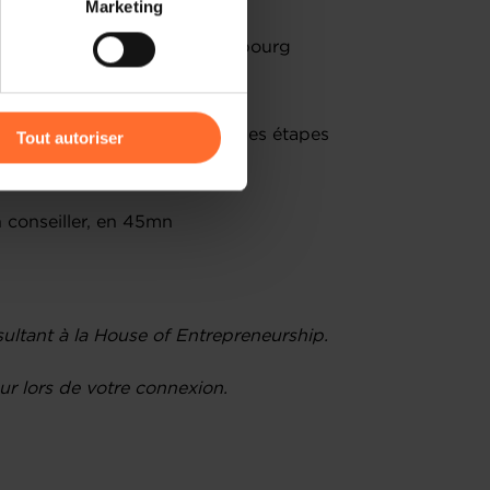
Marketing
) peuvent être affectées en
 aux entrepreneurs au Luxembourg
égaux et fiscaux à connaître
r l’icône flottante en bas à
orisation d’établissement et les étapes
Tout autoriser
amenés à traiter vos données
de protection des données
 conseiller, en 45mn
ultant à la House of Entrepreneurship.
r lors de votre connexion.