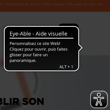
l'intermédiaire de ce site. Vérifiez toujours l'URL avant de saisir vos
Recherche
Plus
Toute
L'Economie
l'information
Luxembourgeoise
LIR SON