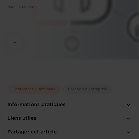
Mardi 25 Mar 2025
Conférence / séminaire
Création d'entreprise
Informations pratiques
Mardi 25 Mar 2025
Liens utiles
11:45 - 14:00
14, rue Erasme L-1468 Luxembourg
Partager cet article
M'inscrire
Anglais