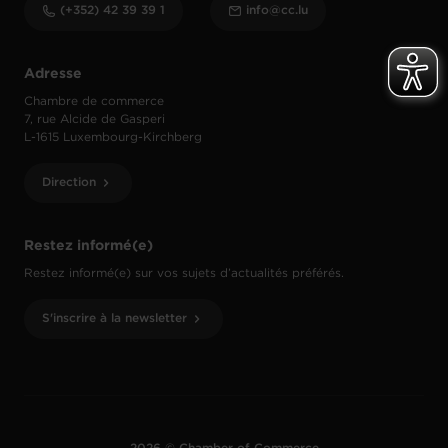
(+352) 42 39 39 1
info@cc.lu
Adresse
Chambre de commerce
7, rue Alcide de Gasperi
L-1615 Luxembourg-Kirchberg
Direction
Restez informé(e)
Restez informé(e) sur vos sujets d’actualités préférés.
S'inscrire à la newsletter