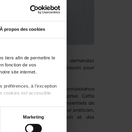
À propos des cookies
 tiers afin de permettre le
 une entreprise ? Vous vous demandez
en fonction de vos
e quels documents vous avez besoin pour
otre site internet.
 préférences, à l’exception
 certaine préparation et connaissance
ts cookies est accessible
site dans son projet de reprise. Cette
ra en 5 modules, les points essentiels de
ule est animé par un formateur praticien,
 partage sur les réseaux
Marketing
ssionnels de la transmission et des
) peuvent être affectées en
une société.