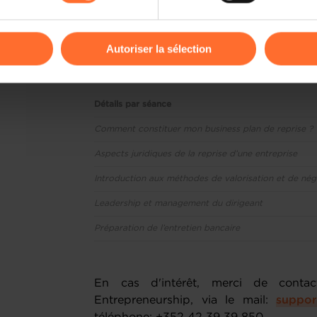
En un minimum de temps, vous aurez
odifier ou retirer votre consentement à tout moment en cliquant su
permettront d’avancer dans votre projet
Autoriser la sélection
Programme :
ions sur la manière dont nous utilisons lescookies et sommes 
onsulter notre
Charte d’usage des cookies
et notre
Politique 
Détails par séance
Comment constituer mon business plan de reprise ?
Aspects juridiques de la reprise d’une entreprise
Introduction aux méthodes de valorisation et de né
Leadership et management du dirigeant
Préparation de l’entretien bancaire
En cas d'intérêt, merci de conta
Entrepreneurship, via le mail:
suppor