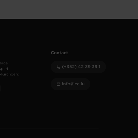
Contact
erce
(+352) 42 39 39 1
speri
-Kirchberg
info@cc.lu