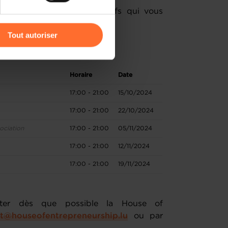
 en main les éléments clefs qui vous
r l’icône flottante en bas à
 !
Tout autoriser
amenés à traiter vos données
de protection des données
Horaire
Date
17:00 - 21:00
15/10/2024
17:00 - 21:00
22/10/2024
gociation
17:00 - 21:00
05/11/2024
17:00 - 21:00
12/11/2024
17:00 - 21:00
19/11/2024
cter dès que possible la House of
t@houseofentrepreneurship.lu
ou par