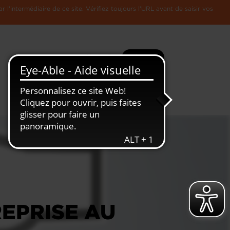
l'intermédiaire de ce site. Vérifiez toujours l'URL avant de saisir vos
Recherche
Plus
Toute
L'Economie
l'information
Luxembourgeoise
EPRISE AU