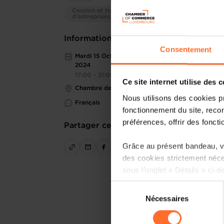
Cession et transmission
d’entreprises
Informations pratiques
Consentement
Mardi 15 Oct 2024 > Mardi 19 Nov
2024
17:00 - 21:00
Ce site internet utilise des 
Chambre des Métiers
Nous utilisons des cookies p
Français
fonctionnement du site, recon
préférences, offrir des foncti
Partager cet article
Grâce au présent bandeau, vo
des cookies strictement néce
sous l’onglet « Détails » ci-d
Sélection
Il est précisé que la navigati
Nécessaires
du
sociaux, sauvegarde des préfé
consentement
cas de refus de tous les coo