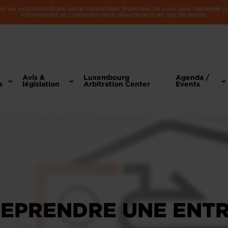
n ou exécution d'une autre transaction financière ne vous sera demandé par 
informations et contactez-nous directement en cas de doute.
Avis &
Luxembourg
Agenda /
s
législation
Arbitration Center
Events
REPRENDRE UNE ENTR