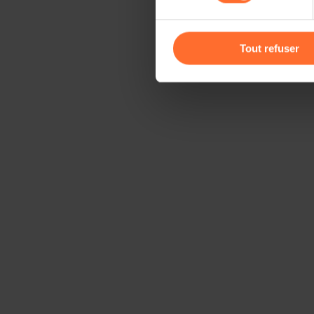
Vous avez la possibilité de m
gauche de chaque page.
Tout refuser
Pour de plus amples informat
personnelles, vous pouvez c
personnelles
.