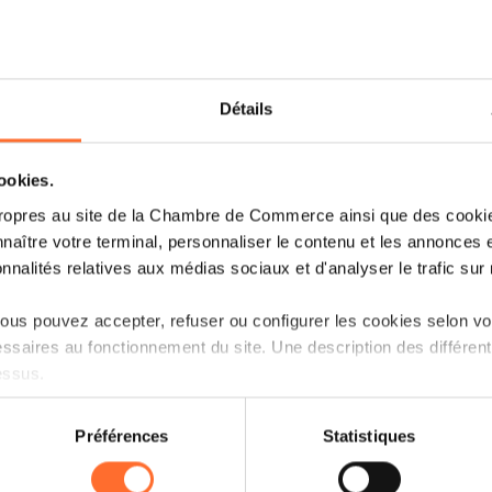
Détails
cookies.
ropres au site de la Chambre de Commerce ainsi que des cookies
Vous avez pour projet de reprendre
naître votre terminal, personnaliser le contenu et les annonces 
quelles sont les étapes à réaliser ? D
onnalités relatives aux médias sociaux et d'analyser le trafic sur n
être en conformité ?
us pouvez accepter, refuser ou configurer les cookies selon vos
Reprendre une entreprise demande une
ssaires au fonctionnement du site. Une description des différen
afin d’augmenter ses chances de réus
essus.
nouvelle formation de type court couvri
la reprise d’une entreprise. Chaque mod
on sur le site et certaines fonctionnalités (ex : lecture de vidéos,
Préférences
Statistiques
complété de contributions de profe
rences de lecture vidéo, personnalisation de l’affichage du site
témoignages de personnes ayant repris 
kies ou des cookies non nécessaires.