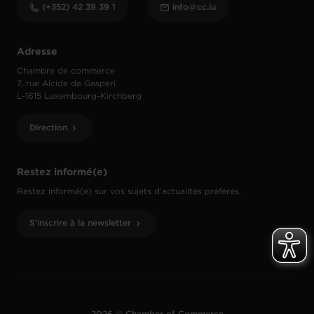
(+352) 42 39 39 1
info@cc.lu
Adresse
Chambre de commerce
7, rue Alcide de Gasperi
L-1615 Luxembourg-Kirchberg
Direction
Restez informé(e)
Restez informé(e) sur vos sujets d’actualités préférés.
S'inscrire à la newsletter