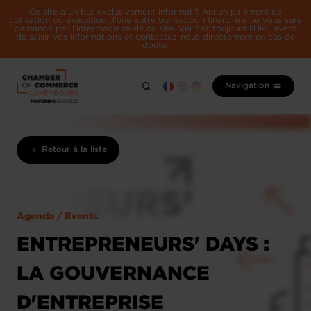
Ce site a un but exclusivement informatif. Aucun paiement de
cotisation ou exécution d'une autre transaction financière ne vous sera
demandé par l'intermédiaire de ce site. Vérifiez toujours l'URL avant
de saisir vos informations et contactez-nous directement en cas de
doute.
Navigation
Retour à la liste
Agenda / Events
ENTREPRENEURS' DAYS :
LA GOUVERNANCE
D'ENTREPRISE