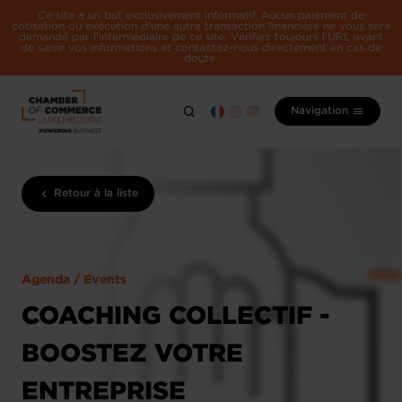
Ce site a un but exclusivement informatif. Aucun paiement de
cotisation ou exécution d'une autre transaction financière ne vous sera
demandé par l'intermédiaire de ce site. Vérifiez toujours l'URL avant
de saisir vos informations et contactez-nous directement en cas de
doute.
Navigation
Retour à la liste
Agenda / Events
COACHING COLLECTIF -
BOOSTEZ VOTRE
ENTREPRISE