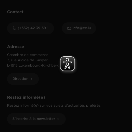
Contact
(+352) 42 39 39 1
info@cc.lu
Adresse
Chambre de commerce
7, rue Alcide de Gasperi
L-1615 Luxembourg-Kirchberg
Direction
Restez informé(e)
Restez informé(e) sur vos sujets d’actualités préférés.
S'inscrire à la newsletter