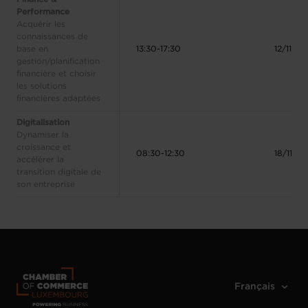
Performance
Acquérir les
connaissances de
base en
13:30-17:30
12/11/2
gestion/planification
financière et choisir
les solutions
financières adaptées
Digitalisation
Dynamiser la
croissance et
08:30-12:30
18/11/2
accélérer la
transition digitale de
son entreprise