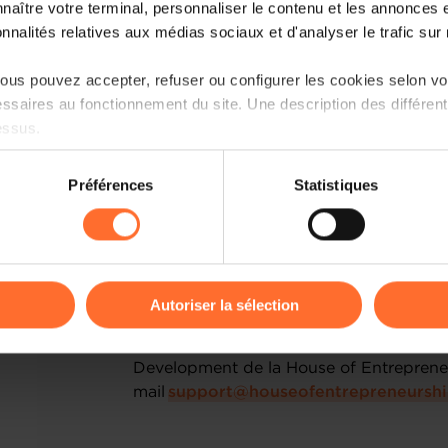
naître votre terminal, personnaliser le contenu et les annonces 
la House of Training et abordant des thé
onnalités relatives aux médias sociaux et d'analyser le trafic sur n
stratégie d’entreprise, le marketing et la
que la vente et la négociation, vous pou
us pouvez accepter, refuser ou configurer les cookies selon vos
votre entreprise et échanger avec d’autr
ssaires au fonctionnement du site. Une description des différen
challenges auxquels vous faites face.
essus.
Les différents intervenants vous aidero
on sur le site et certaines fonctionnalités (ex : lecture de vidéos,
solutions, à partager des feedbacks tou
Préférences
Statistiques
rences de lecture vidéo, personnalisation de l’affichage du site
priorités. Notez que la participation à to
kies ou des cookies non nécessaires.
Le prochain cycle de formation "Boostez
odifier ou retirer votre consentement à tout moment en cliquant su
entreprises" démarrera le 25 septembre 
de 2023.
Autoriser la sélection
ions sur la manière dont nous utilisons lescookies et sommes 
En cas d'intérêt, merci de contacter dè
onsulter notre
Charte d’usage des cookies
et notre
Politique 
Development de la House of Entrepreneu
mail
support@houseofentrepreneurshi