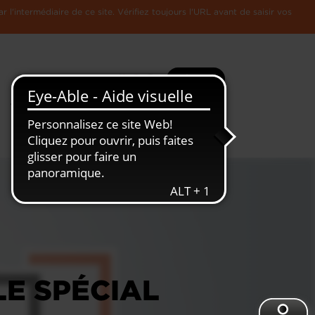
l'intermédiaire de ce site. Vérifiez toujours l'URL avant de saisir vos
Recherche
Plus
Toute
L'Economie
l'information
Luxembourgeoise
LE SPÉCIAL