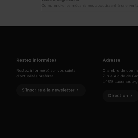
Vente & Négociation
Comprendre les mécanismes aboutissant à une vente
Restez informé(e)
Adresse
Restez informé(e) sur vos sujets
Chambre de comm
d’actualités préférés.
7, rue Alcide de Ga
L-1615 Luxembourg
S'inscrire à la newsletter
Direction