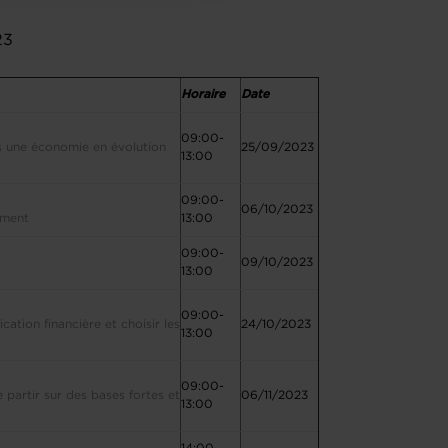
023
Horaire
Date
09:00-
ns une économie en évolution
25/09/2023
13:00
09:00-
06/10/2023
gement
13:00
09:00-
09/10/2023
13:00
09:00-
cation financière et choisir les
24/10/2023
13:00
09:00-
e partir sur des bases fortes et
06/11/2023
13:00