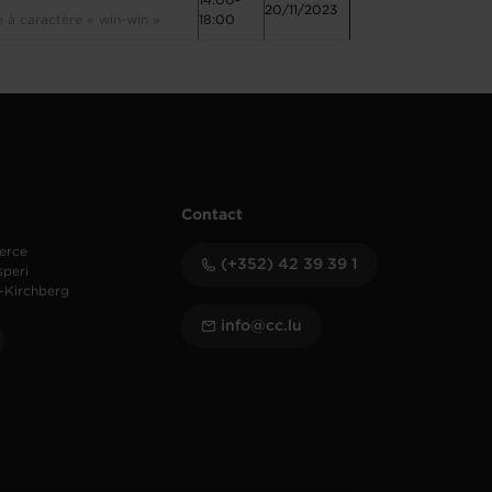
14:00-
20/11/2023
 à caractère « win-win »
18:00
Contact
erce
(+352) 42 39 39 1
speri
-Kirchberg
info@cc.lu