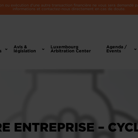
n ou exécution d'une autre transaction financière ne vous sera demandé par 
informations et contactez-nous directement en cas de doute.
Avis &
Luxembourg
Agenda /
s
législation
Arbitration Center
Events
E ENTREPRISE – CYC