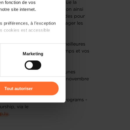
en fonction de vos
matiques essentielles telles que la
otre site internet.
 communication, la digitalisation ainsi
rrez bâtir des fondations solides pour
 préférences, à l’exception
es entrepreneurs afin de partager les
ts cookies est accessible
nt à trouver vous-mêmes les meilleures
 partage sur les réseaux
t en gérant au mieux votre temps et vos
Marketing
) peuvent être affectées en
us les ateliers est obligatoire.
 votre entreprise – spécial jeunes
r l’icône flottante en bas à
et s'étalera jusqu’au mois de novembre
Tout autoriser
amenés à traiter vos données
s que possible l'équipe SME Programs -
de protection des données
rship, via le
p.lu
.