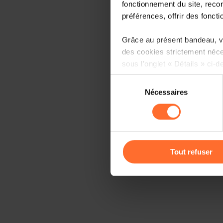
fonctionnement du site, recon
préférences, offrir des foncti
Grâce au présent bandeau, vo
des cookies strictement néce
sous l’onglet « Détails » ci-d
Sélection
Il est précisé que la navigati
Nécessaires
du
sociaux, sauvegarde des préfé
consentement
cas de refus de tous les coo
Vous avez la possibilité de m
gauche de chaque page.
Tout refuser
Pour de plus amples informat
personnelles, vous pouvez c
personnelles
.