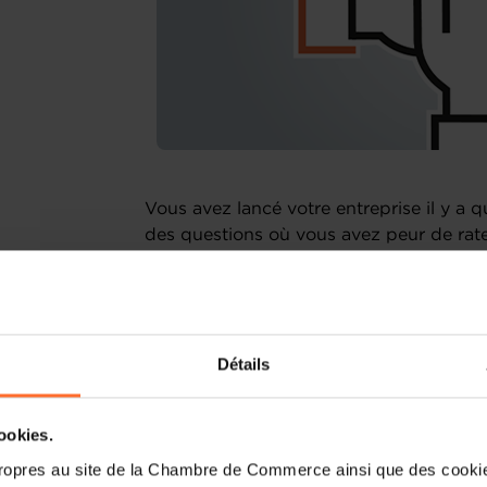
Vous avez lancé votre entreprise il y a
des questions où vous avez peur de rat
difficultés à développer votre affaire ?
Si vous souhaitez développer, optimiser 
Entrepreneurship vous aide à faire le poi
Détails
à déterminer les actions prioritaires à 
vous proposant un accompagnement sur 
actions.
cookies.
ropres au site de la Chambre de Commerce ainsi que des cookies
Grâce à ces ateliers de coaching collecti