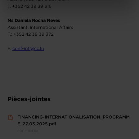
Charte d’usage des cookies
et notre
Politique de
T. +352 42 39 39 316
protection des données personnelles
.
Ms Daniela Rocha Neves
Assistant, International Affairs
T.: +352 42 39 39 372
E.
conf-int@cc.lu
Pièces-jointes
FINANCING-INTERNATIONALISATION_PROGRAMM
E_27.03.2025.pdf
PDF • 164 Ko