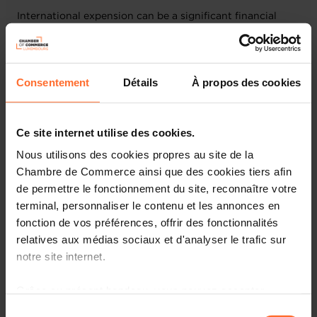
International expension can be a significant financial
undertaking. Conducting market research, running
promotional campaigns, registering an international
patent or opening a prospecting entity can be expensive.
Consentement
Détails
À propos des cookies
Join us for the webinar
“Financing opportunities for your
internationalisation”
to discover the funding options
available to support you in this crucial step of your
Ce site internet utilise des cookies.
internationalisation journey.
Nous utilisons des cookies propres au site de la
Chambre de Commerce ainsi que des cookies tiers afin
This session will highlight financing instruments and
de permettre le fonctionnement du site, reconnaître votre
opportunities to help you promote your business as well
terminal, personnaliser le contenu et les annonces en
as your export. Additionally, you will discover co-
fonction de vos préférences, offrir des fonctionnalités
financing possibilities for sustainable projects in
developing markets.
relatives aux médias sociaux et d'analyser le trafic sur
notre site internet.
When?
27
March 2025 at 14h00
Where?
Zoom, a link will be sent in the confirmation e-
Grâce au présent bandeau, vous pouvez accepter,
mail
refuser ou configurer les cookies selon vos préférences,
Sélection