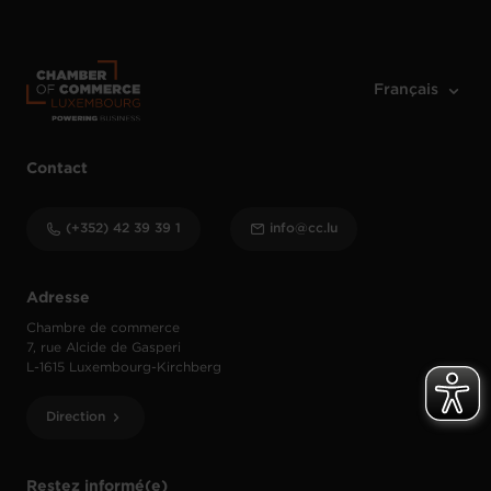
Contact
(+352) 42 39 39 1
info@cc.lu
Adresse
Chambre de commerce
7, rue Alcide de Gasperi
L-1615 Luxembourg-Kirchberg
Direction
Restez informé(e)