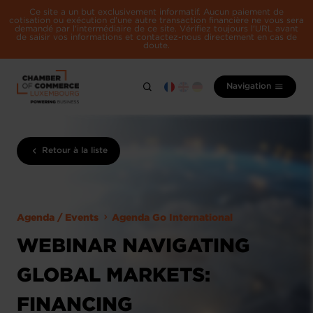
Ce site a un but exclusivement informatif. Aucun paiement de
cotisation ou exécution d'une autre transaction financière ne vous sera
demandé par l'intermédiaire de ce site. Vérifiez toujours l'URL avant
de saisir vos informations et contactez-nous directement en cas de
doute.
Navigation
Retour à la liste
Agenda / Events
Agenda Go International
WEBINAR NAVIGATING
GLOBAL MARKETS:
FINANCING