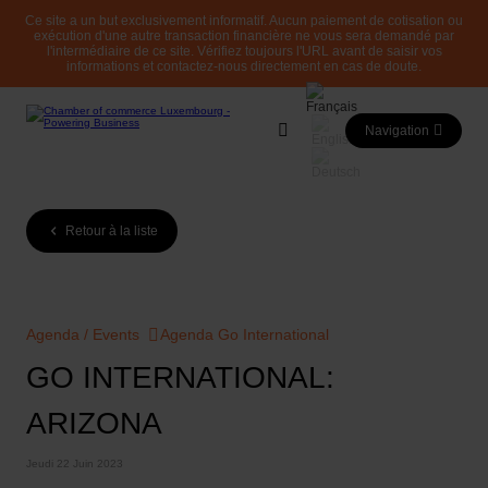
Ce site a un but exclusivement informatif. Aucun paiement de cotisation ou
exécution d'une autre transaction financière ne vous sera demandé par
l'intermédiaire de ce site. Vérifiez toujours l'URL avant de saisir vos
informations et contactez-nous directement en cas de doute.
Navigation
Retour à la liste
Agenda / Events
Agenda Go International
GO INTERNATIONAL:
ARIZONA
Jeudi 22 Juin 2023