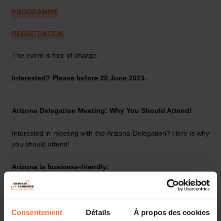
PROGRAMME
REGISTRATION
The event is free of charge.
Interested? Please before 20 June 2023.
Arizona Delegation Meeting: Why You Should Attend!
Interested in meeting with the Arizona Delegation? Here is why
you should attend!
Arizona is business-friendly:
Thriving Innovation
: With a surging innovation ecosystem,
Arizona attracts global corporations and forward-thinking
start-ups.
Consentement
Détails
À propos des cookies