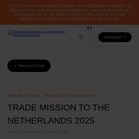
Ce site a un but exclusivement informatif. Aucun paiement de cotisation ou
exécution d'une autre transaction financière ne vous sera demandé par
l'intermédiaire de ce site. Vérifiez toujours l'URL avant de saisir vos
informations et contactez-nous directement en cas de doute.
Navigation
Retour à la liste
Agenda / Events
Agenda Go International
TRADE MISSION TO THE
NETHERLANDS 2025
Lundi 20 Oct 2025 > Mercredi 22 Oct 2025