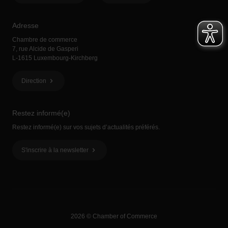
Adresse
Chambre de commerce
7, rue Alcide de Gasperi
L-1615 Luxembourg-Kirchberg
Direction
Restez informé(e)
Restez informé(e) sur vos sujets d’actualités préférés.
S'inscrire à la newsletter
2026 © Chamber of Commerce