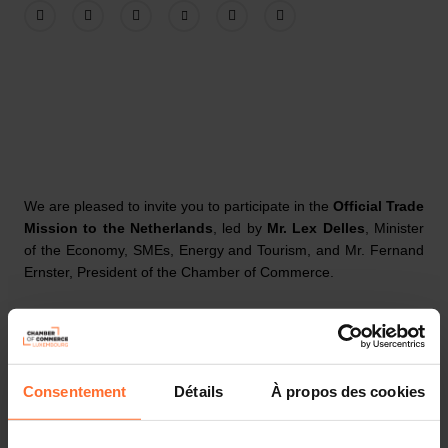
We are pleased to invite you to participate in the
Official Trade
Mission to the Netherlands
, led by
Mr. Lex Delles
, Minister
of the Economy, SMEs, Energy and Tourism, and Mr. Fernand
Ernster, President of the Chamber of Commerce.
The Netherlands and Luxembourg, bound by deep historical
ties, geographic proximity, and a strong commitment to
innovation, have built a robust and mutually beneficial
economic partnership.
Consentement
Détails
À propos des cookies
As one of Luxembourg’s key trading partners, the Netherlands