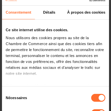
Consentement
Détails
À propos des cookies
Ce site internet utilise des cookies.
Nous utilisons des cookies propres au site de la
Chambre de Commerce ainsi que des cookies tiers afin
de permettre le fonctionnement du site, reconnaître votre
terminal, personnaliser le contenu et les annonces en
fonction de vos préférences, offrir des fonctionnalités
relatives aux médias sociaux et d'analyser le trafic sur
notre site internet.
More information about Space Tech Expo can be
found
HERE
.
Grâce au présent bandeau, vous pouvez accepter,
refuser ou configurer les cookies selon vos préférences,
Sélection
For more information:
à l’exception des cookies strictement nécessaires au
Nécessaires
du
fonctionnement du site. Une description des différents
consentement
Ministry of Foreign and European Affairs, Defence,
cookies est accessible sous l’onglet « Détails » ci-