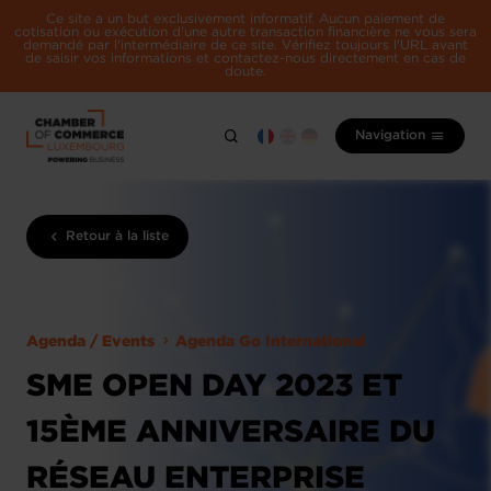
Ce site a un but exclusivement informatif. Aucun paiement de
cotisation ou exécution d'une autre transaction financière ne vous sera
demandé par l'intermédiaire de ce site. Vérifiez toujours l'URL avant
de saisir vos informations et contactez-nous directement en cas de
doute.
Navigation
Retour à la liste
Agenda / Events
Agenda Go International
SME OPEN DAY 2023 ET
15ÈME ANNIVERSAIRE DU
RÉSEAU ENTERPRISE