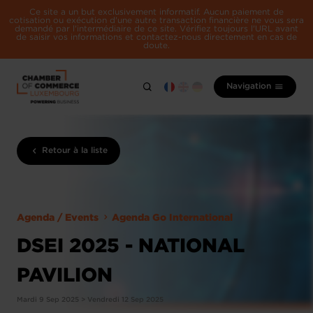
Ce site a un but exclusivement informatif. Aucun paiement de
cotisation ou exécution d'une autre transaction financière ne vous sera
demandé par l'intermédiaire de ce site. Vérifiez toujours l'URL avant
de saisir vos informations et contactez-nous directement en cas de
doute.
Navigation
Retour à la liste
Agenda / Events
Agenda Go International
DSEI 2025 - NATIONAL
PAVILION
Mardi 9 Sep 2025 > Vendredi 12 Sep 2025