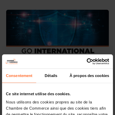
Consentement
Détails
À propos des cookies
We are pleased to invite you to participate in the
national pavilion that will be organised at
DSEI
in
London (UK) from 9 to 12 September 2025.
Ce site internet utilise des cookies.
Nous utilisons des cookies propres au site de la
Held every two years, DSEI is a pivotal event for the
Chambre de Commerce ainsi que des cookies tiers afin
global defence industry. The world’s leading defence
de permettre le fonctionnement du site, reconnaître votre