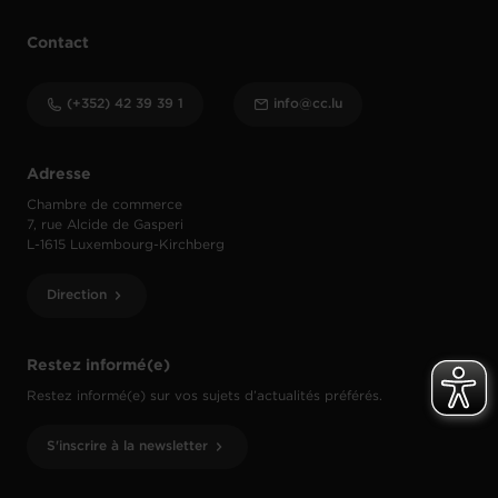
Contact
(+352) 42 39 39 1
info@cc.lu
Adresse
Chambre de commerce
7, rue Alcide de Gasperi
L-1615 Luxembourg-Kirchberg
Direction
Restez informé(e)
Restez informé(e) sur vos sujets d’actualités préférés.
S'inscrire à la newsletter