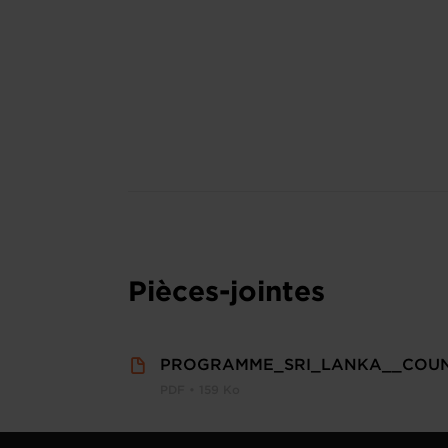
Pièces-jointes
PROGRAMME_SRI_LANKA__COUN
PDF • 159 Ko