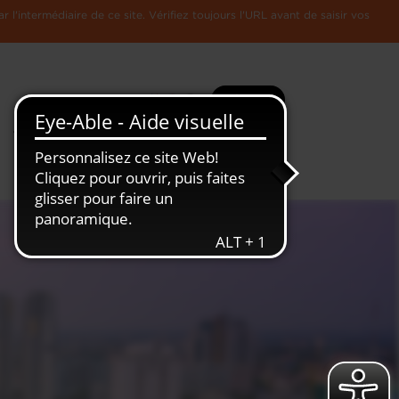
l'intermédiaire de ce site. Vérifiez toujours l'URL avant de saisir vos
Recherche
Plus
Toute
L'Economie
l'information
Luxembourgeoise