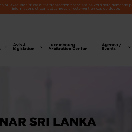
n ou exécution d'une autre transaction financière ne vous sera demandé par 
informations et contactez-nous directement en cas de doute.
Avis &
Luxembourg
Agenda /
s
législation
Arbitration Center
Events
NAR SRI LANKA