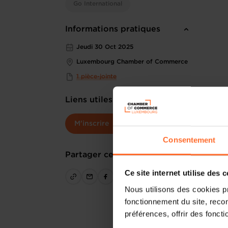
Go International
Informations pratiques
Jeudi 30 Oct 2025
Luxembourg Chamber of Commerce
1 pièce-jointe
Liens utiles
M'inscrire
Consentement
Partager cet article
Ce site internet utilise des 
Nous utilisons des cookies p
fonctionnement du site, recon
préférences, offrir des foncti