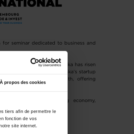
s for seminar dedicated to business and
n Ocean trade routes, Sri Lanka has risen
 interest. In addition, Sri Lanka’s startup
g as a key driver of growth, offering
À propos des cookies
vices, and entrepreneurship.
into the country’s evolving economy,
ve export sectors.
 tiers afin de permettre le
en fonction de vos
otre site internet.
merce