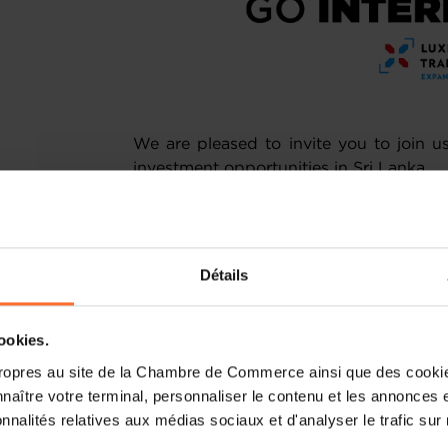
We are pleased to invite you to join u
investment opportunities in Sri Lanka.
Strategically located along major India
as a vital maritime hub attracting global
and innovation ecosystem is emergin
Détails
opportunities in technology, digital ser
This seminar will provide insights 
cookies.
expanding infrastructure, and competiti
ropres au site de la Chambre de Commerce ainsi que des cookies
naître votre terminal, personnaliser le contenu et les annonces 
When?
30 October 2025 at 10:30 a.m.
onnalités relatives aux médias sociaux et d'analyser le trafic sur n
Where?
Luxembourg Chamber of Com