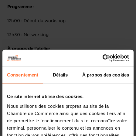
Programme
:
12h00 : Début du workshop
13h30 : Networking
À propos de l'atelier
:
Découvrez le potentiel de l'Intelligence Artificielle pour
les entreprises grâce au "Prompt Engineering"! Au cours
Consentement
Détails
À propos des cookies
de ce workshop, apprenez comment une simple question
peut influencer les réponses d'une IA et comment
optimiser ces prompts pour le succès de votre entreprise.
Ce site internet utilise des cookies.
Avec des démonstrations et des cas pratiques, plongez
dans le monde fascinant de l'IA et repartez avec des
Nous utilisons des cookies propres au site de la
connaissances précieuses pour l'avenir de votre
Chambre de Commerce ainsi que des cookies tiers afin
entreprise.
de permettre le fonctionnement du site, reconnaître votre
terminal, personnaliser le contenu et les annonces en
Plan de la session
:
fonction de vos préférences, offrir des fonctionnalités