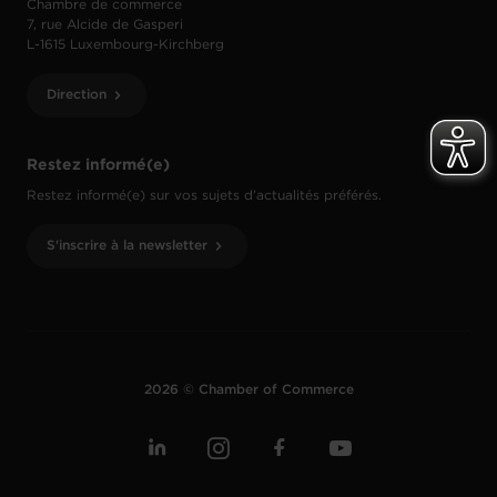
Chambre de commerce
7, rue Alcide de Gasperi
L-1615 Luxembourg-Kirchberg
Direction
Restez informé(e)
Restez informé(e) sur vos sujets d’actualités préférés.
S'inscrire à la newsletter
2026 © Chamber of Commerce