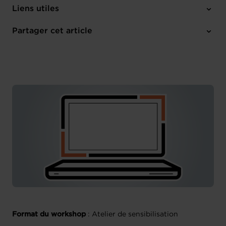
Mercredi 18 Oct 2023
Liens utiles
12:00 - 13:30
House of Entrepreneurship
Partager cet article
M'inscrire
Français
Format du workshop
: Atelier de sensibilisation