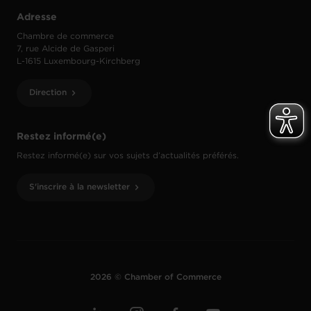
Adresse
Chambre de commerce
7, rue Alcide de Gasperi
L-1615 Luxembourg-Kirchberg
Direction
Restez informé(e)
Restez informé(e) sur vos sujets d’actualités préférés.
S'inscrire à la newsletter
2026 © Chamber of Commerce