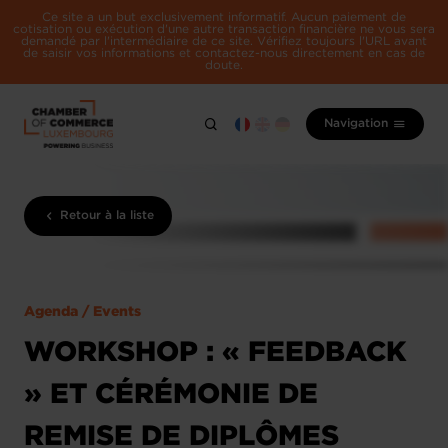
Ce site a un but exclusivement informatif. Aucun paiement de
cotisation ou exécution d'une autre transaction financière ne vous sera
demandé par l'intermédiaire de ce site. Vérifiez toujours l'URL avant
de saisir vos informations et contactez-nous directement en cas de
doute.
Navigation
Retour à la liste
Agenda / Events
WORKSHOP : « FEEDBACK
» ET CÉRÉMONIE DE
REMISE DE DIPLÔMES