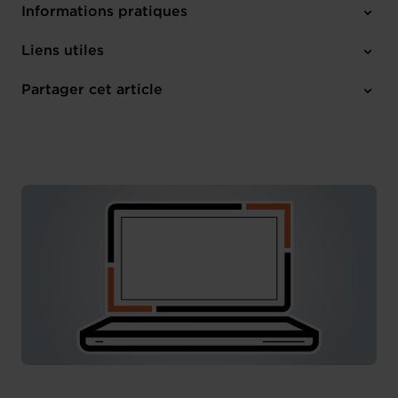
Informations pratiques
Mercredi 29 Avr 2026
Liens utiles
17:30 - 19:00
House of Entrepreneurship
Partager cet article
M'inscrire
Français