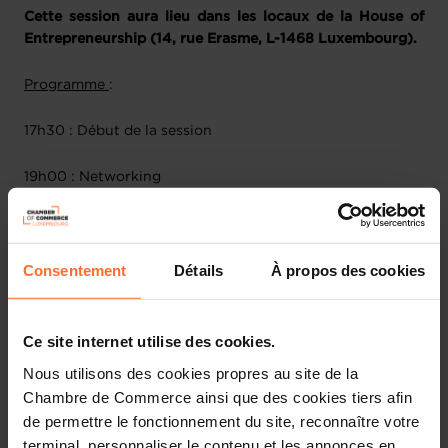
Cette session aura lieu dans les locaux de la House of
Entrepreneurship (14, rue Erasme, L-1468 Luxembourg).
Programme
:
17h30 : Début de la session
19h00 : Networking
Format de l'atelier
: Feedback session et remise de
diplômes avec les "Finishers" DAAZ
Consentement
Détails
À propos des cookies
A propos de l'atelier
:
Pour valoriser les efforts et accomplissements de chacun,
Ce site internet utilise des cookies.
une cérémonie de remise de diplômes DAAZ se tiendra
Nous utilisons des cookies propres au site de la
dans les locaux de la HoE, en présence de la CNPD.
Chambre de Commerce ainsi que des cookies tiers afin
de permettre le fonctionnement du site, reconnaître votre
Plan de la session
:
terminal, personnaliser le contenu et les annonces en