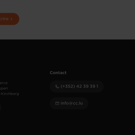
crire
Contact
erce
(+352) 42 39 39 1
speri
-Kirchberg
info@cc.lu