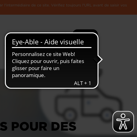
l'intermédiaire de ce site. Vérifiez toujours l'URL avant de saisir vos
Recherche
Plus
Toute
L'Economie
l'information
Luxembourgeoise
TS POUR DES