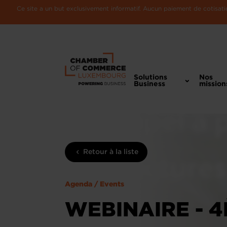
Ce site a un but exclusivement informatif. Aucun paiement de cotisatio
Solutions
Nos
Business
mission
Retour à la liste
Agenda / Events
WEBINAIRE - 