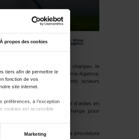
À propos des cookies
veur des infrastructures de charge», le
 tiers afin de permettre le
en de Luxinnovation et de Klima-Agence,
en fonction de vos
n à destination des différents acteurs
otre site internet.
cificités de l'appel à projets.
 préférences, à l’exception
llet 2022 un nouveau régime d’aides en
ts cookies est accessible
ans des infrastructures de charge pour
end deux types d’aides :
 partage sur les réseaux
rises, octroyée à l’issue d’une procédure
Marketing
) peuvent être affectées en