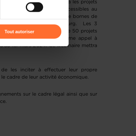
ojets): cette aide soutiendra les projets
infrastructures de charge accessibles au
ment d’un plus grand réseau de bornes de
r l’icône flottante en bas à
ance de charge au Luxembourg. Les 3
Tout autoriser
nt permis de financer plus de 50 projets
évue de 49.5 MW. Un quatrième appel à
amenés à traiter vos données
qu'au 1er mars 2024. Ce webinaire mettra
de protection des données
e les inciter à effectuer leur propre
s le cadre de leur activité économique.
gnements sur le cadre légal ainsi que sur
ce.