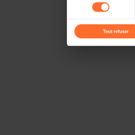
consentement
cas de refus de tous les coo
Vous avez la possibilité de m
gauche de chaque page.
Tout refuser
Pour de plus amples informat
personnelles, vous pouvez c
personnelles
.