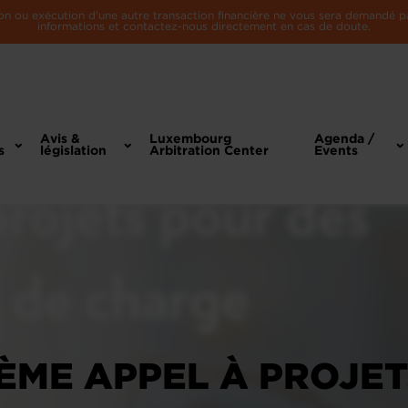
n ou exécution d'une autre transaction financière ne vous sera demandé par 
informations et contactez-nous directement en cas de doute.
Avis &
Luxembourg
Agenda /
s
législation
Arbitration Center
Events
4ÈME APPEL À PROJE