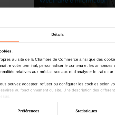
Détails
cookies.
Dans le cadre du «Régime d’aides en fa
ropres au site de la Chambre de Commerce ainsi que des cookies
ministère de l’Économie avec le souti
naître votre terminal, personnaliser le contenu et les annonces 
organisent un webinaire d’informatio
onnalités relatives aux médias sociaux et d'analyser le trafic sur n
concernés, en mettant l’accent sur les spé
us pouvez accepter, refuser ou configurer les cookies selon vos
Le gouvernement a mis en place en jui
ssaires au fonctionnement du site. Une description des différen
faveur des entreprises investissant d
essus.
véhicules électriques. Ce régime compr
on sur le site et certaines fonctionnalités (ex : lecture de vidéos,
Une aide ouverte à toutes les entrep
Préférences
Statistiques
rences de lecture vidéo, personnalisation de l’affichage du site