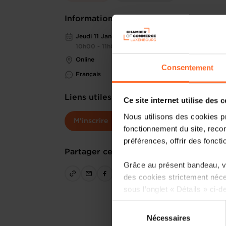
Informations pratiques
Jeudi 11 Jan 2024
10h00 - 11h00
Online
Consentement
Français
Liens utiles
Ce site internet utilise des 
Nous utilisons des cookies p
M'inscrire
fonctionnement du site, recon
préférences, offrir des foncti
Partager cet article
Grâce au présent bandeau, vo
des cookies strictement néce
sous l’onglet « Détails » ci-d
Sélection
Il est précisé que la navigati
Nécessaires
du
sociaux, sauvegarde des préfé