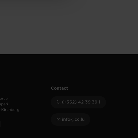
Contact
erce
(+352) 42 39 39 1
speri
-Kirchberg
info@cc.lu