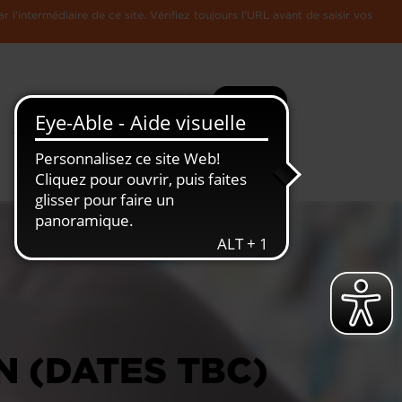
l'intermédiaire de ce site. Vérifiez toujours l'URL avant de saisir vos
Recherche
Plus
Toute
L'Economie
l'information
Luxembourgeoise
N (DATES TBC)