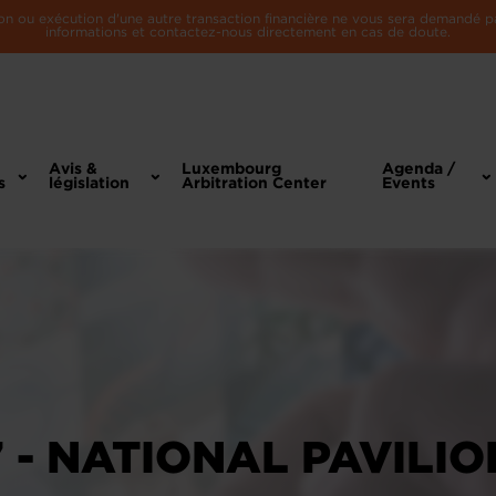
n ou exécution d'une autre transaction financière ne vous sera demandé par 
informations et contactez-nous directement en cas de doute.
Avis &
Luxembourg
Agenda /
s
législation
Arbitration Center
Events
 - NATIONAL PAVILIO