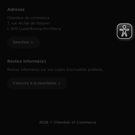
Adresse
Chambre de commerce
7, rue Alcide de Gasperi
L-1615 Luxembourg-Kirchberg
Direction
Restez informé(e)
Restez informé(e) sur vos sujets d’actualités préférés.
S'inscrire à la newsletter
2026 © Chamber of Commerce