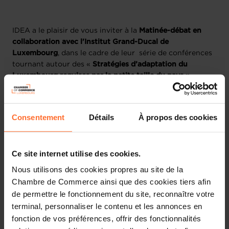
IDEA a le plaisir de vous inviter à la
Matinée-débat en
collaboration avec l'Institut Grand-Ducal de
Luxembourg
, dans le cadre de leur série de conférences
tournant autour des «
Stratégies d’adaptation du
Luxembourg requises par la petite taille du pays »
.
Quand ?
Samedi 1er juillet à 09h30.
Consentement
Détails
À propos des cookies
Où ?
Les locaux de la Chambre de Commerce, 7 rue
Alcide de Gasperi, Luxembourg.
Ce site internet utilise des cookies.
Il s’agira de débattre des enjeux de la croissance
économique et démographique sur un territoire restreint
Nous utilisons des cookies propres au site de la
et de souligner les intersections et les différences entre
Chambre de Commerce ainsi que des cookies tiers afin
les réflexions que trois institutions ont récemment
de permettre le fonctionnement du site, reconnaître votre
menées en parallèle à cet égard :
terminal, personnaliser le contenu et les annonces en
fonction de vos préférences, offrir des fonctionnalités
Luxembourg Stratégie, direction de prospective