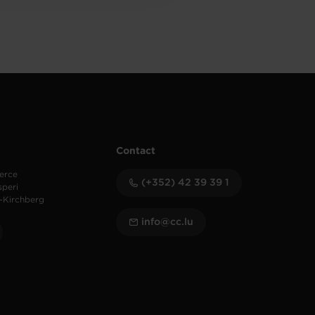
Contact
erce
(+352) 42 39 39 1
speri
-Kirchberg
info@cc.lu