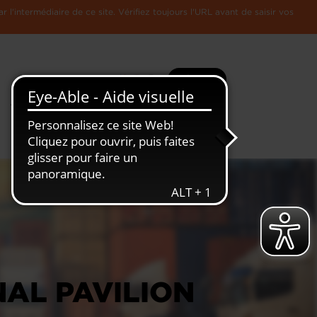
l'intermédiaire de ce site. Vérifiez toujours l'URL avant de saisir vos
Recherche
Plus
Toute
L'Economie
l'information
Luxembourgeoise
NAL PAVILION