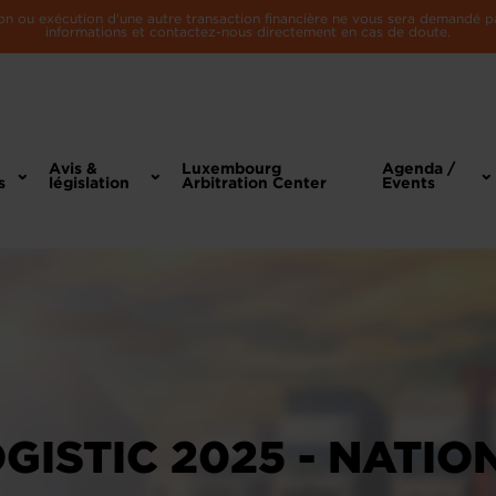
n ou exécution d'une autre transaction financière ne vous sera demandé par 
informations et contactez-nous directement en cas de doute.
Avis &
Luxembourg
Agenda /
s
législation
Arbitration Center
Events
ISTIC 2025 - NATIO