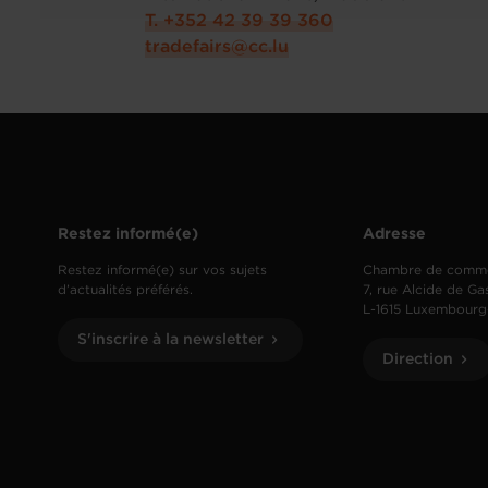
T. +352 42 39 39 360
tradefairs@cc.lu
Restez informé(e)
Adresse
Restez informé(e) sur vos sujets
Chambre de comm
d’actualités préférés.
7, rue Alcide de Ga
L-1615 Luxembourg
S'inscrire à la newsletter
Direction