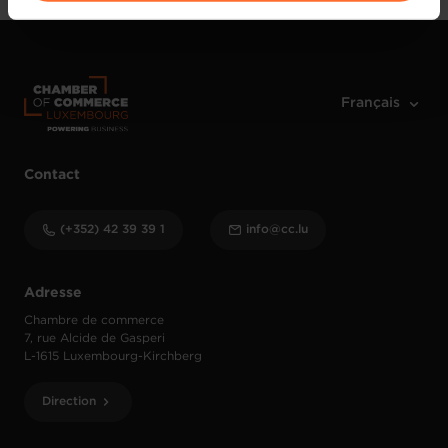
vos données personnelles, vous pouvez consulter notre
Charte d’usage des cookies
et notre
Politique de
protection des données personnelles
.
Contact
(+352) 42 39 39 1
info@cc.lu
Adresse
Chambre de commerce
7, rue Alcide de Gasperi
L-1615 Luxembourg-Kirchberg
Direction