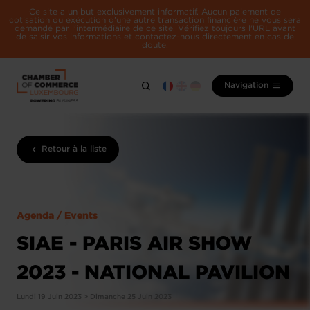
Ce site a un but exclusivement informatif. Aucun paiement de
cotisation ou exécution d'une autre transaction financière ne vous sera
demandé par l'intermédiaire de ce site. Vérifiez toujours l'URL avant
de saisir vos informations et contactez-nous directement en cas de
doute.
Navigation
Retour à la liste
Agenda / Events
SIAE - PARIS AIR SHOW
2023 - NATIONAL PAVILION
Lundi 19 Juin 2023 > Dimanche 25 Juin 2023