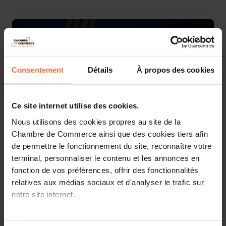
Consentement
Détails
À propos des cookies
Ce site internet utilise des cookies.
Nous utilisons des cookies propres au site de la
Chambre de Commerce ainsi que des cookies tiers afin
de permettre le fonctionnement du site, reconnaître votre
The International Paris Air Show is the largest
terminal, personnaliser le contenu et les annonces en
Aeronautic & Space event in the world with more than
fonction de vos préférences, offrir des fonctionnalités
2,450 exhibitors from 49 countries and 140,000 visitors
relatives aux médias sociaux et d'analyser le trafic sur
from 185 countries in the last edition (2019).
notre site internet.
The Show is a special occasion for every company,
providing an opportunity to meet up with all the key
Grâce au présent bandeau, vous pouvez accepter,