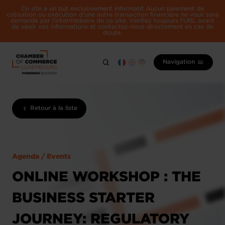
Ce site a un but exclusivement informatif. Aucun paiement de
cotisation ou exécution d'une autre transaction financière ne vous sera
demandé par l'intermédiaire de ce site. Vérifiez toujours l'URL avant
de saisir vos informations et contactez-nous directement en cas de
doute.
Navigation
Retour à la liste
Agenda / Events
ONLINE WORKSHOP : THE
BUSINESS STARTER
JOURNEY: REGULATORY