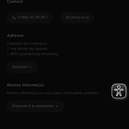
Contact
(+352) 42 39 39 1
info@cc.lu
Adresse
Chambre de commerce
7, rue Alcide de Gasperi
L-1615 Luxembourg-Kirchberg
Direction
Restez informé(e)
Restez informé(e) sur vos sujets d’actualités préférés.
S'inscrire à la newsletter