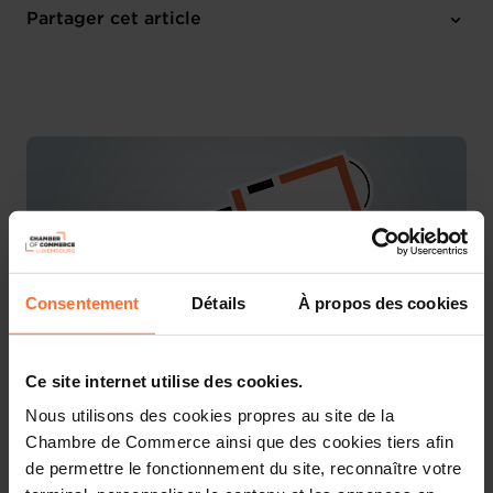
Mardi 16 Mai 2023
Partager cet article
10:00 - 12:00
Online workshop
Consentement
Détails
À propos des cookies
Ce site internet utilise des cookies.
Nous utilisons des cookies propres au site de la
You are starting a business from scratch or buying an
Chambre de Commerce ainsi que des cookies tiers afin
existing one in Luxembourg? Let’s get guided by the
de permettre le fonctionnement du site, reconnaître votre
advisors of the House of Entrepreneurship, the single
point of contact for entrepreneurs.