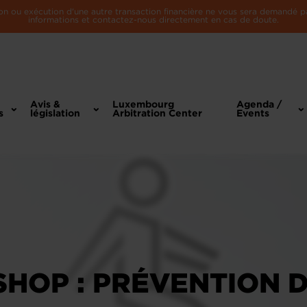
n ou exécution d'une autre transaction financière ne vous sera demandé par 
informations et contactez-nous directement en cas de doute.
Avis &
Luxembourg
Agenda /
s
législation
Arbitration Center
Events
HOP : PRÉVENTION 