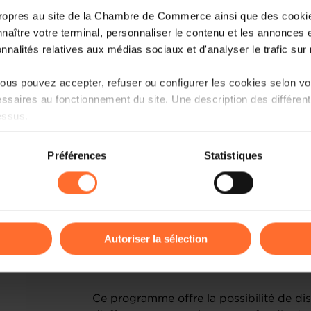
ropres au site de la Chambre de Commerce ainsi que des cookies
tutoriel suivi d’une discussion en direct 
naître votre terminal, personnaliser le contenu et les annonces 
• Bref panorama de la prévention des d
onnalités relatives aux médias sociaux et d'analyser le trafic sur n
• Anticipation et détection des signaux f
• Mécanismes amiables et judiciaires pour
us pouvez accepter, refuser ou configurer les cookies selon vos
conciliation, réorganisation judiciaire...
ssaires au fonctionnement du site. Une description des différen
• Gestion de crise : outils pour rebondir,
essus.
rétablissement de la performance.
• Le rebond après un échec : processus d
on sur le site et certaines fonctionnalités (ex : lecture de vidéos,
cessation volontaire.
Préférences
Statistiques
rences de lecture vidéo, personnalisation de l’affichage du site
kies ou des cookies non nécessaires.
A l’issue de ce webinaire, vous serez
odifier ou retirer votre consentement à tout moment en cliquant su
anticiper et gérer les difficultés ou vou
Envie d’aller plus loin?
Autoriser la sélection
Postulez à notre parcours d'accompagn
ions sur la manière dont nous utilisons lescookies et sommes 
les entrepreneurs souhaitant se relance
onsulter notre
Charte d’usage des cookies
et notre
Politique 
Ce programme offre la possibilité de disc