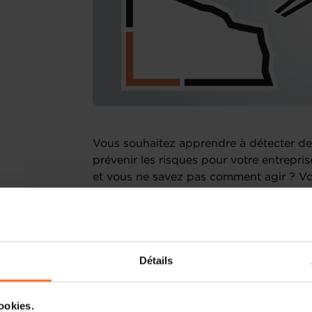
Vous souhaitez apprendre à détecter de
prévenir les risques pour votre entrepri
et vous ne savez pas comment agir ? Vo
entreprise au Luxembourg après l'arrêt v
dernière activité ?
Nous vous invitons à participer à notre 
Détails
difficultés et rebond après un échec ", p
Entrepreneurship. Toute participation e
cookies.
Lors de ce webinaire nous aborderons les