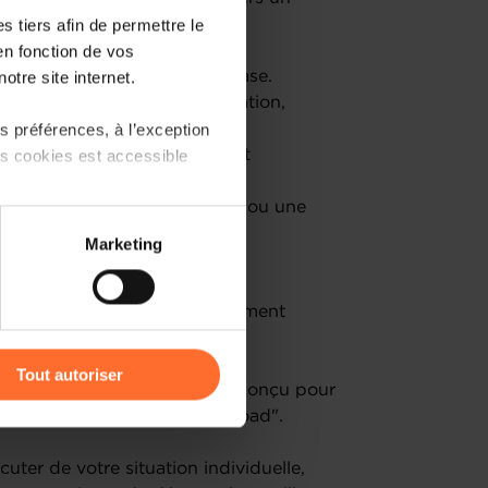
 tiers afin de permettre le
avec un conseiller:
en fonction de vos
ifficultés au Luxembourg
otre site internet.
aibles; outils financiers de base.
 gérer les difficultés : médiation,
 préférences, à l’exception
ts cookies est accessible
 restructuration de la dette, et
e création après une faillite ou une
 partage sur les réseaux
Marketing
) peuvent être affectées en
 en mesure de comprendre comment
r l’icône flottante en bas à
s relancer après un échec.
Tout autoriser
ement gratuit spécialement conçu pour
amenés à traiter vos données
r après un échec, appelé "Reload".
de protection des données
uter de votre situation individuelle,