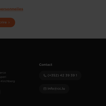
personnelles
crire
Contact
erce
(+352) 42 39 39 1
speri
-Kirchberg
info@cc.lu