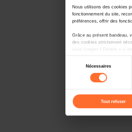
Nous utilisons des cookies p
fonctionnement du site, recon
préférences, offrir des foncti
Grâce au présent bandeau, vo
des cookies strictement néce
sous l’onglet « Détails » ci-d
Sélection
Il est précisé que la navigati
Nécessaires
du
sociaux, sauvegarde des préfé
consentement
cas de refus de tous les coo
Vous avez la possibilité de m
gauche de chaque page.
Tout refuser
Pour de plus amples informat
personnelles, vous pouvez c
personnelles
.