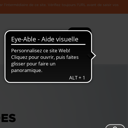
l'intermédiaire de ce site. Vérifiez toujours l'URL avant de saisir vos
Recherche
Plus
Toute
L'Economie
l'information
Luxembourgeoise
DES