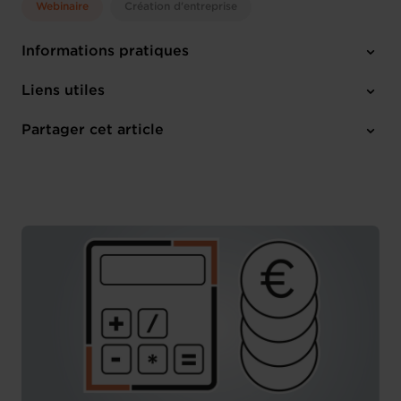
Webinaire
Création d'entreprise
Informations pratiques
Mardi 23 Jan 2024
Liens utiles
14:30 - 15:30
Online Workshop
Partager cet article
M'inscrire
Français