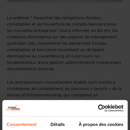
Le webinar " l’essentiel des obligations fiscales,
comptables et de l’ouverture de compte bancaire pour
les nouvelles entreprises" vise à informer, en 60 mn, les
créateurs d’entreprise sur des aspects de management
quotidien clés, notamment les démarches fiscales,
comptables et bancaires incombant au dirigeant
d’entreprise au Luxembourg, et à parcourir les
fondamentaux d’une gestion administrative (notamment
documentaire) éclairée.
Les entrepreneurs nouvellement établis sont invités à
s’intéresser, en complément, au parcours « launch » de la
House of Entrepreneurship, qui comprend un
accompagnement au démarrage, sur demande. Plus
d’infos ici :
www.houseofentrepreneurship.lu/creation
.
Au programme (30’) :
Consentement
Détails
À propos des cookies