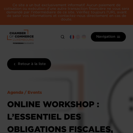
Ce site a un but exclusivement informatif. Aucun paiement de
cotisation ou exécution d'une autre transaction financière ne vous sera
demandé par l'intermédiaire de ce site. Vérifiez toujours l'URL avant
de saisir vos informations et contactez-nous directement en cas de
doute.
Navigation
Retour à la liste
Agenda / Events
ONLINE WORKSHOP :
L’ESSENTIEL DES
OBLIGATIONS FISCALES,