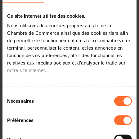
Chapitre 1 : Les Obligations Comptables et Fiscales
Ce site internet utilise des cookies.
Chapitre 2 : Les Obligations liées à la TVA
Nous utilisons des cookies propres au site de la
Chambre de Commerce ainsi que des cookies tiers afin
Chapitre 3 : La Conservation des Documents liés à la
de permettre le fonctionnement du site, reconnaître votre
Gestion Administrative de l’Entreprise
terminal, personnaliser le contenu et les annonces en
fonction de vos préférences, offrir des fonctionnalités
Chapitre 4 : Les Sanctions
relatives aux médias sociaux et d'analyser le trafic sur
Chapitre 5 : Ouvrir et Maintenir un Compte Bancaire
notre site internet.
Professionnel au Luxembourg
Grâce au présent bandeau, vous pouvez accepter,
Chapitre 6 : La Responsabilité des Dirigeants dans le
refuser ou configurer les cookies selon vos préférences,
Sélection
Cadre du Non-Respect des Obligations Comptables et
à l’exception des cookies strictement nécessaires au
Nécessaires
du
Fiscales de l’Entreprise
fonctionnement du site. Une description des différents
consentement
cookies est accessible sous l’onglet « Détails » ci-
A propos du Q&As en live (30’) :
Préférences
dessus.
À la suite du tutoriel, un conseiller sera disponible en
Il est précisé que la navigation sur le site et certaines