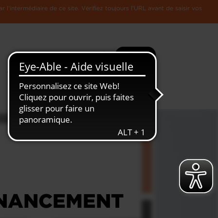
l'intermédiaire de ce site. Vérifiez toujours l'URL avant de saisir vos
Recherche
Plus
Toute
L'Economie
l'information
Luxembourgeoise
INANCEMENT