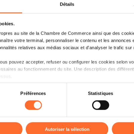
Détails
cookies.
ropres au site de la Chambre de Commerce ainsi que des cookies
naître votre terminal, personnaliser le contenu et les annonces 
onnalités relatives aux médias sociaux et d'analyser le trafic sur n
us pouvez accepter, refuser ou configurer les cookies selon vos
Vous êtes entrepreneur et cherchez à fi
ssaires au fonctionnement du site. Une description des différen
Découvrez les informations-clé sur l’acc
essus.
questions-réponses essentielles. Ce wo
sommaire et des astuces pratiques pou
on sur le site et certaines fonctionnalités (ex : lecture de vidéos,
financement, y compris les solutions d
Préférences
Statistiques
rences de lecture vidéo, personnalisation de l’affichage du site
Mutualité de Cautionnement.
kies ou des cookies non nécessaires.
À la fin du workshop, une session de q
odifier ou retirer votre consentement à tout moment en cliquant su
répondre à vos questions spécifiques.
Autoriser la sélection
Langue : français avec sous-titre en an