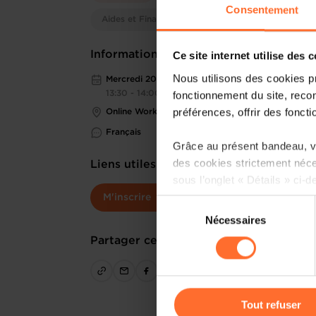
Consentement
Aides et Financements
Informations pratiques
Ce site internet utilise des 
Nous utilisons des cookies p
Mercredi 20 Mai 2026
fonctionnement du site, recon
13:30 - 14:00
préférences, offrir des foncti
Online Workshop
Français
Grâce au présent bandeau, vo
des cookies strictement néce
Liens utiles
sous l’onglet « Détails » ci-d
M'inscrire
Sélection
Il est précisé que la navigati
Nécessaires
du
sociaux, sauvegarde des préfé
consentement
Partager cet article
cas de refus de tous les coo
Vous avez la possibilité de m
gauche de chaque page.
Tout refuser