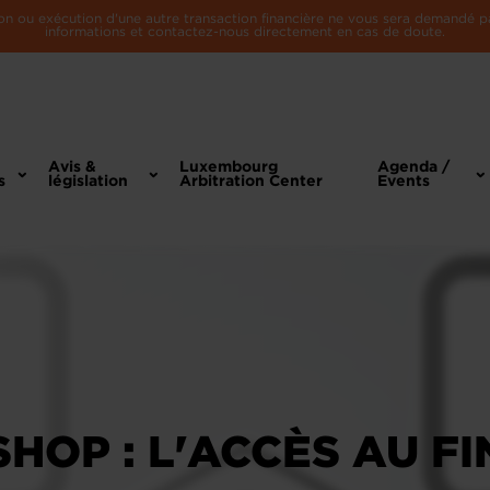
n ou exécution d'une autre transaction financière ne vous sera demandé par 
informations et contactez-nous directement en cas de doute.
Avis &
Luxembourg
Agenda /
s
législation
Arbitration Center
Events
HOP : L'ACCÈS AU F