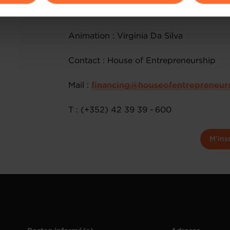
ions sur la manière dont nous utilisons lescookies et sommes 
subtitles
onsulter notre
Charte d’usage des cookies
et notre
Politique 
Animation : Virginia Da Silva
Contact : House of Entrepreneurship
Mail :
financing@houseofentrepreneurs
T : (+352) 42 39 39 - 600
M'ins