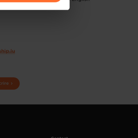
amenés à traiter vos données
de protection des données
hip.lu
crire