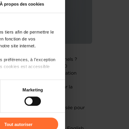
À propos des cookies
 tiers afin de permettre le
en fonction de vos
otre site internet.
 préférences, à l’exception
nancer vos projets professionnels ?
ts cookies est accessible
ès au financement à travers 10
rkshop vous offre une présentation
r naviguer dans le monde du
 partage sur les réseaux
e cautionnement proposées par la
Marketing
) peuvent être affectées en
uestions-réponses sera organisée pour
r l’icône flottante en bas à
Tout autoriser
glais / Language : French with English