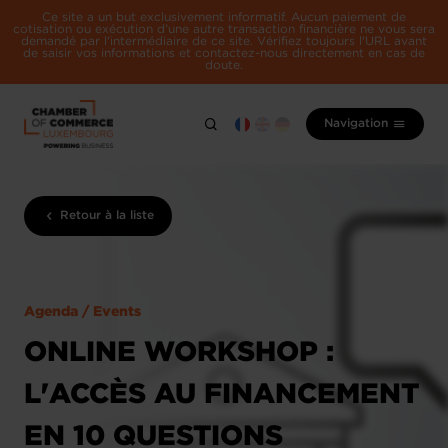
Ce site a un but exclusivement informatif. Aucun paiement de
cotisation ou exécution d'une autre transaction financière ne vous sera
demandé par l'intermédiaire de ce site. Vérifiez toujours l'URL avant
de saisir vos informations et contactez-nous directement en cas de
doute.
Navigation
Retour à la liste
Agenda / Events
ONLINE WORKSHOP :
L'ACCÈS AU FINANCEMENT
EN 10 QUESTIONS