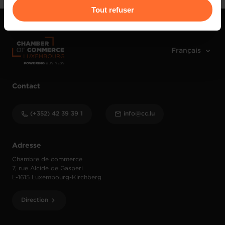
Pour de plus amples informations sur la manière dont
Tout refuser
nous utilisons lescookies et sommes amenés à traiter
vos données personnelles, vous pouvez consulter notre
Charte d’usage des cookies
et notre
Politique de
protection des données personnelles
.
Contact
(+352) 42 39 39 1
info@cc.lu
Adresse
Chambre de commerce
7, rue Alcide de Gasperi
L-1615 Luxembourg-Kirchberg
Direction