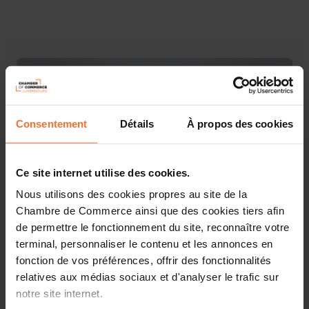
Consentement
Détails
À propos des cookies
Ce site internet utilise des cookies.
Nous utilisons des cookies propres au site de la
Chambre de Commerce ainsi que des cookies tiers afin
de permettre le fonctionnement du site, reconnaître votre
Vous êtes entrepreneur et cherchez à financer vos
terminal, personnaliser le contenu et les annonces en
projets professionnels ? Découvrez les informations-clé
fonction de vos préférences, offrir des fonctionnalités
sur l’accès au financement à travers 10 questions-
relatives aux médias sociaux et d'analyser le trafic sur
réponses essentielles. Ce workshop vous offre une
notre site internet.
présentation sommaire et des astuces pratiques pour