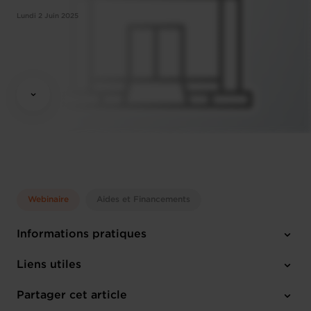
Lundi 2 Juin 2025
Webinaire
Aides et Financements
Informations pratiques
Lundi 2 Juin 2025
Liens utiles
13:00 - 13:30
Online Workshop
Partager cet article
M'inscrire
Français