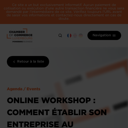
Ce site a un but exclusivement informatif. Aucun paiement de
cotisation ou exécution d'une autre transaction financière ne vous sera
demandé par l'intermédiaire de ce site. Vérifiez toujours l'URL avant
de saisir vos informations et contactez-nous directement en cas de
doute.
Navigation
Retour à la liste
Agenda / Events
ONLINE WORKSHOP :
COMMENT ÉTABLIR SON
ENTREPRISE AU