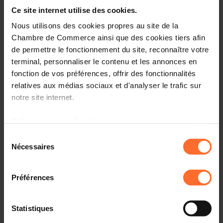
Entrepreneurship, le point de contact unique pour les
Ce site internet utilise des cookies.
entrepreneurs.
Nous utilisons des cookies propres au site de la
Comment? Participez à une prochaine session
Chambre de Commerce ainsi que des cookies tiers afin
«Comment établir son entreprise au Luxembourg?», qui
de permettre le fonctionnement du site, reconnaître votre
vous informera sur l’écosystème, le cadre réglementaire
terminal, personnaliser le contenu et les annonces en
et les démarches à suivre.
fonction de vos préférences, offrir des fonctionnalités
relatives aux médias sociaux et d'analyser le trafic sur
Programme
notre site internet.
Première partie: tutoriel, en 45 minutes
Grâce au présent bandeau, vous pouvez accepter,
refuser ou configurer les cookies selon vos préférences,
Sélection
Aperçu des organismes de soutien aux
à l’exception des cookies strictement nécessaires au
Nécessaires
entrepreneurs au Luxembourg
du
fonctionnement du site. Une description des différents
consentement
Principaux aspects administratifs, légaux et fiscaux à
cookies est accessible sous l’onglet « Détails » ci-
connaître
Préférences
dessus.
Comprendre la procédure liée à l’autorisation
d’établissement et les étapes suivantes
Il est précisé que la navigation sur le site et certaines
Statistiques
fonctionnalités (ex : lecture de vidéos, partage sur les