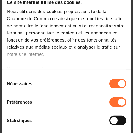
Entrepreneurship, le point de contact unique pour les
Ce site internet utilise des cookies.
entrepreneurs.
Nous utilisons des cookies propres au site de la
Chambre de Commerce ainsi que des cookies tiers afin
Comment? Participez à une prochaine session « le
de permettre le fonctionnement du site, reconnaître votre
parcours du créateur d’entreprise au Luxembourg», qui
terminal, personnaliser le contenu et les annonces en
vous informera sur l’écosystème, le cadre réglementaire
fonction de vos préférences, offrir des fonctionnalités
et les démarches à suivre.
relatives aux médias sociaux et d'analyser le trafic sur
notre site internet.
Programme
Première partie: tutoriel, en 45 minutes
Grâce au présent bandeau, vous pouvez accepter,
refuser ou configurer les cookies selon vos préférences,
Sélection
Aperçu des organismes de soutien aux
à l’exception des cookies strictement nécessaires au
Nécessaires
du
entrepreneurs au Luxembourg
fonctionnement du site. Une description des différents
consentement
cookies est accessible sous l’onglet « Détails » ci-
Principaux aspects administratifs, légaux et fiscaux à
Préférences
connaître
dessus.
Comprendre la procédure liée à l’autorisation
Il est précisé que la navigation sur le site et certaines
d’établissement et les étapes suivantes
Statistiques
fonctionnalités (ex : lecture de vidéos, partage sur les
réseaux sociaux, sauvegarde des préférences de lecture