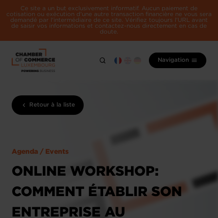
Ce site a un but exclusivement informatif. Aucun paiement de
cotisation ou exécution d'une autre transaction financière ne vous sera
demandé par l'intermédiaire de ce site. Vérifiez toujours l'URL avant
de saisir vos informations et contactez-nous directement en cas de
doute.
Navigation
Retour à la liste
Agenda / Events
ONLINE WORKSHOP:
COMMENT ÉTABLIR SON
ENTREPRISE AU