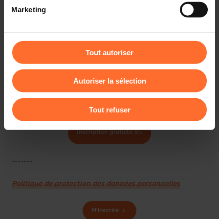
2ème partie: échanges en direct avec un conseiller, en
Marketing
vidéo, personnalisation de l’affichage du site) peuvent
45mn
être affectées en cas de refus de tous les cookies ou des
cookies non nécessaires.
Q&As
Tout autoriser
Vous avez la possibilité de modifier ou retirer votre
Animation: Daniel Milano, Business Consultant à la House
consentement à tout moment en cliquant sur l’icône
of Entrepreneurship.
Autoriser la sélection
flottante en bas à gauche de chaque page.
Bonne pratique: mentionnez votre secteur lors de votre
Pour de plus amples informations sur la manière dont
connexion.
Tout refuser
nous utilisons lescookies et sommes amenés à traiter
vos données personnelles, vous pouvez consulter notre
Inscription gratuite ici.
Charte d’usage des cookies
et notre
Politique de
protection des données personnelles
.
-------
Politique de protection des données personnelles
M'inscrire