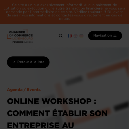
Ce site a un but exclusivement informatif. Aucun paiement de
cotisation ou exécution d'une autre transaction financière ne vous sera
demandé par l'intermédiaire de ce site. Vérifiez toujours l'URL avant
de saisir vos informations et contactez-nous directement en cas de
doute.
Navigation
Retour à la liste
Agenda / Events
ONLINE WORKSHOP :
COMMENT ÉTABLIR SON
ENTREPRISE AU