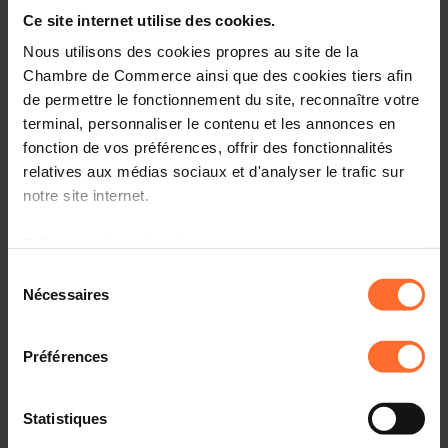
Entrepreneurship, le point de contact unique pour les
Ce site internet utilise des cookies.
entrepreneurs.
Nous utilisons des cookies propres au site de la
Comment? Participez à une prochaine session
Chambre de Commerce ainsi que des cookies tiers afin
«Comment établir son entreprise au Luxembourg?», qui
de permettre le fonctionnement du site, reconnaître votre
vous informera sur l’écosystème, le cadre réglementaire
terminal, personnaliser le contenu et les annonces en
et les démarches à suivre.
fonction de vos préférences, offrir des fonctionnalités
relatives aux médias sociaux et d'analyser le trafic sur
Programme
notre site internet.
Première partie: tutoriel, en 45 minutes
Grâce au présent bandeau, vous pouvez accepter,
refuser ou configurer les cookies selon vos préférences,
Sélection
Aperçu des organismes de soutien aux
à l’exception des cookies strictement nécessaires au
Nécessaires
entrepreneurs au Luxembourg
du
fonctionnement du site. Une description des différents
consentement
Principaux aspects administratifs, légaux et fiscaux à
cookies est accessible sous l’onglet « Détails » ci-
connaître
Préférences
dessus.
Comprendre la procédure liée à l’autorisation
d’établissement et les étapes suivantes
Il est précisé que la navigation sur le site et certaines
Statistiques
fonctionnalités (ex : lecture de vidéos, partage sur les