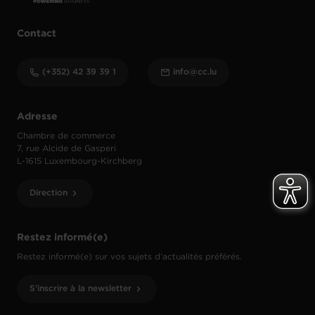
Contact
(+352) 42 39 39 1
info@cc.lu
Adresse
Chambre de commerce
7, rue Alcide de Gasperi
L-1615 Luxembourg-Kirchberg
Direction
Restez informé(e)
Restez informé(e) sur vos sujets d’actualités préférés.
S'inscrire à la newsletter