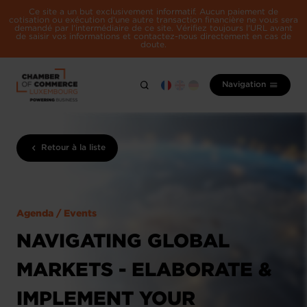
Ce site a un but exclusivement informatif. Aucun paiement de
cotisation ou exécution d'une autre transaction financière ne vous sera
demandé par l'intermédiaire de ce site. Vérifiez toujours l'URL avant
de saisir vos informations et contactez-nous directement en cas de
doute.
Navigation
Retour à la liste
Agenda / Events
NAVIGATING GLOBAL
MARKETS - ELABORATE &
IMPLEMENT YOUR