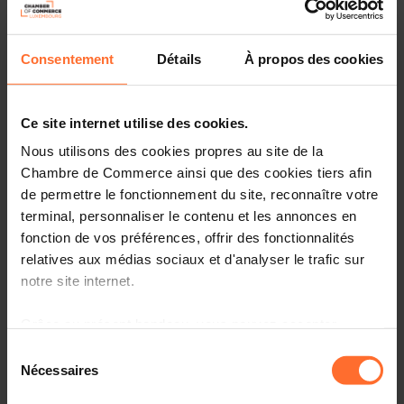
Join us for our kick-off seminar “Elaborate & Implement
your international strategy” and take the first step
toward global success! Learn how to identify the ideal
Consentement
Détails
À propos des cookies
market for your product or service, and make the most of
the internationalisation services you can benefit from.
Ce site internet utilise des cookies.
This event is part of a new series of seminars “Navigating
Global Markets” which will explore key topics essential
Nous utilisons des cookies propres au site de la
for internationalisation, such as strategic planning,
Chambre de Commerce ainsi que des cookies tiers afin
financing opportunities, digital marketing, risk
de permettre le fonctionnement du site, reconnaître votre
assessment, and more.
terminal, personnaliser le contenu et les annonces en
fonction de vos préférences, offrir des fonctionnalités
Designed to provide practical insights and guidance, this
relatives aux médias sociaux et d'analyser le trafic sur
series will empower you to navigate challenges, mitigate
notre site internet.
risks, and seize opportunities on your journey to global
success.
Grâce au présent bandeau, vous pouvez accepter,
refuser ou configurer les cookies selon vos préférences,
When?
27 February 2025
Sélection
à l’exception des cookies strictement nécessaires au
Where?
Luxembourg Chamber of Commerce
Nécessaires
du
fonctionnement du site. Une description des différents
consentement