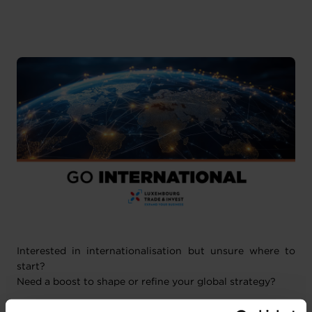
Chamber of Commerce Luxembourg
Français
1 pièce-jointe
Interested in internationalisation but unsure where to
start?
Need a boost to shape or refine your global strategy?