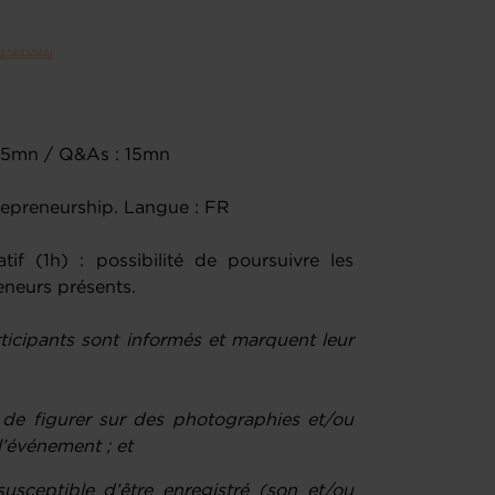
iption
: 45mn / Q&As : 15mn
repreneurship. Langue : FR
tif (1h) : possibilité de poursuivre les
eneurs présents.
rticipants sont informés et marquent leur
s de figurer sur des photographies et/ou
l’événement ; et
usceptible d’être enregistré (son et/ou