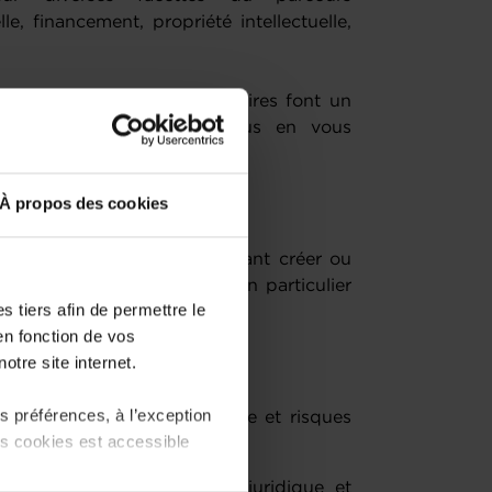
le, financement, propriété intellectuelle,
epreneurship et ses partenaires font un
 Inspiré-e ? Rejoignez-vous en vous
À propos des cookies
le à toute personne souhaitant créer ou
ong terme, au Luxembourg, en particulier
 tiers afin de permettre le
en fonction de vos
otre site internet.
 préférences, à l’exception
s, les conditions de réussite et risques
ts cookies est accessible
entreprise au Luxembourg
environnement économique, juridique et