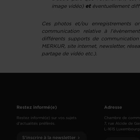
image vidéo)
et
éventuellement diffu
Ces photos et/ou enregistrements ont
communication relative à l’évènement
différents supports de communicatio
MERKUR, site internet, newsletter, rése
partage de vidéo etc.).
Restez informé(e)
Adresse
Restez informé(e) sur vos sujets
Chambre de comm
d’actualités préférés.
7, rue Alcide de Ga
L-1615 Luxembourg
S'inscrire à la newsletter