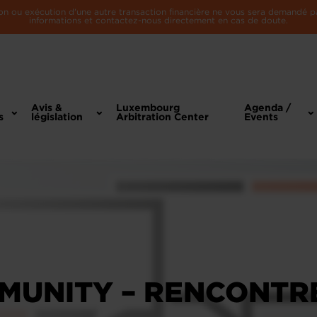
n ou exécution d'une autre transaction financière ne vous sera demandé par 
informations et contactez-nous directement en cas de doute.
Avis &
Luxembourg
Agenda /
s
législation
Arbitration Center
Events
MUNITY – RENCONTR