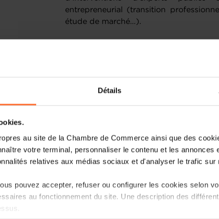
entrepreneurial (transition professionnel
étude de marché…).
Pour ce mois de mai, la House of Entr
focus sur les métiers de l’HORECA.
inscrivant ci-après !
Détails
Public
Cette rencontre en région est accessib
cookies.
reprendre une entreprise, à court ou l
ropres au site de la Chambre de Commerce ainsi que des cookies
dans le domaine de l’HORECA.
naître votre terminal, personnaliser le contenu et les annonces 
onnalités relatives aux médias sociaux et d'analyser le trafic sur n
Objectif
us pouvez accepter, refuser ou configurer les cookies selon vos
Connaître les étapes incontournable
ssaires au fonctionnement du site. Une description des différen
d'échec d'un projet de création d'
essus.
Identifier les données de votre 