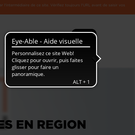
l'intermédiaire de ce site. Vérifiez toujours l'URL avant de saisir vos
Recherche
Plus
Toute
L'Economie
l'information
Luxembourgeoise
ES EN REGION