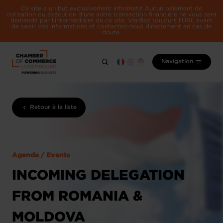
Ce site a un but exclusivement informatif. Aucun paiement de
cotisation ou exécution d'une autre transaction financière ne vous sera
demandé par l'intermédiaire de ce site. Vérifiez toujours l'URL avant
de saisir vos informations et contactez-nous directement en cas de
doute.
Navigation
Retour à la liste
Agenda / Events
INCOMING DELEGATION
FROM ROMANIA &
MOLDOVA