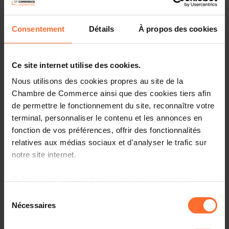
Following the successful trade mission to Romania
organised in 2024, this event offers a valuable occasion
to reconnect with the Romanian business community
Consentement
Détails
À propos des cookies
and explore new avenues for collaboration with both
Romanian and Moldovan companies active in key sectors
such as
ICT, cleantech, logistics and finance
.
Ce site internet utilise des cookies.
Nous utilisons des cookies propres au site de la
You will have the opportunity to engage with company
representatives through pre-scheduled B2B meetings,
Chambre de Commerce ainsi que des cookies tiers afin
designed to facilitate targeted discussions and foster
de permettre le fonctionnement du site, reconnaître votre
direct business exchanges.
terminal, personnaliser le contenu et les annonces en
fonction de vos préférences, offrir des fonctionnalités
The detailed list of participants is available
here
.
relatives aux médias sociaux et d'analyser le trafic sur
notre site internet.
When?
28 October 2025 at 9:30 a.m.
Where?
Luxembourg Chamber of Commerce
Grâce au présent bandeau, vous pouvez accepter,
refuser ou configurer les cookies selon vos préférences,
Sélection
Interested? Please register before 27 October 2025.
à l’exception des cookies strictement nécessaires au
Nécessaires
du
fonctionnement du site. Une description des différents
consentement
Programme
cookies est accessible sous l’onglet « Détails » ci-