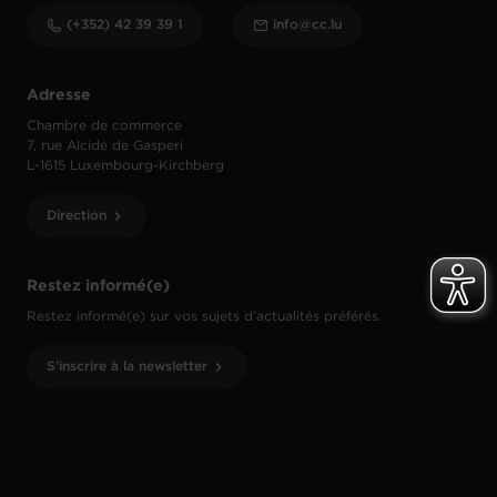
(+352) 42 39 39 1
info@cc.lu
Adresse
Chambre de commerce
7, rue Alcide de Gasperi
L-1615 Luxembourg-Kirchberg
Direction
Restez informé(e)
Restez informé(e) sur vos sujets d’actualités préférés.
S'inscrire à la newsletter