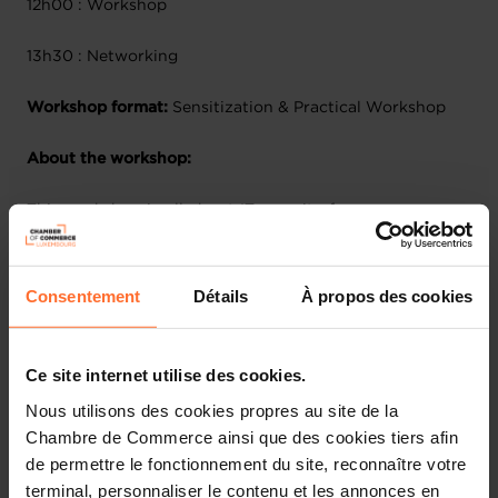
12h00 : Workshop
13h30 : Networking
Workshop format:
Sensitization & Practical Workshop
About the workshop:
This workshop is all about IT security for your company.
We show live how hackers operate and how you can
protect yourself and your company. From hardware and
network to e-commerce, software and mails, you will get
Consentement
Détails
À propos des cookies
lots of practical tips and tricks in the field of IT security.
What will you learn?
Ce site internet utilise des cookies.
Nous utilisons des cookies propres au site de la
Introduction to IT Security Threats
Chambre de Commerce ainsi que des cookies tiers afin
Live Demonstration: How Hackers Operate
de permettre le fonctionnement du site, reconnaître votre
terminal, personnaliser le contenu et les annonces en