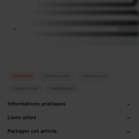
Workshop
Cybersecurity
Cybersecurity
Cybersécurité
Digitalisation
Informations pratiques
Mercredi 24 Avr 2024
Liens utiles
12:00 - 13:30
House of Entrepreneurship
Partager cet article
M'inscrire
Anglais