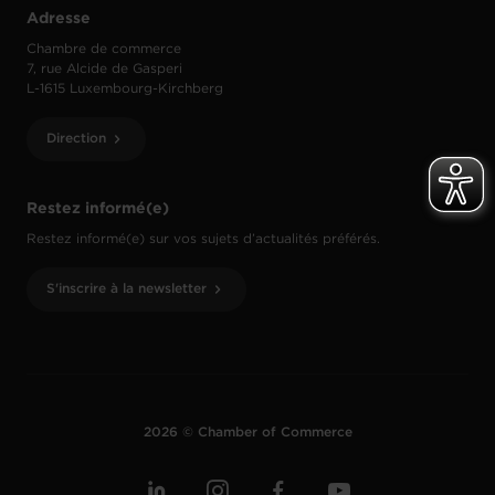
Adresse
Chambre de commerce
7, rue Alcide de Gasperi
L-1615 Luxembourg-Kirchberg
Direction
Restez informé(e)
Restez informé(e) sur vos sujets d’actualités préférés.
S'inscrire à la newsletter
2026 © Chamber of Commerce