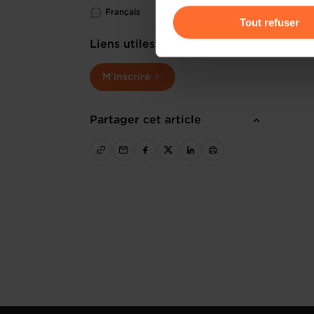
Français
gauche de chaque page.
Tout refuser
Liens utiles
Pour de plus amples informat
personnelles, vous pouvez c
M'inscrire
personnelles
.
Partager cet article