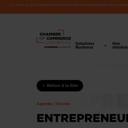
Ce site a un but exclusivement informatif. Aucun paiement de cotisatio
Solutions
Nos
Business
mission
Retour à la liste
Agenda / Events
ENTREPRENEURS