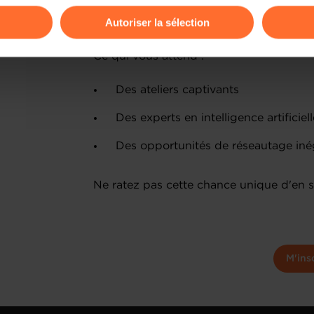
Où : Chambre de Commerce, Luxe
Autoriser la sélection
ions sur la manière dont nous utilisons lescookies et sommes 
Ce qui vous attend :
onsulter notre
Charte d’usage des cookies
et notre
Politique 
Des ateliers captivants
Des experts en intelligence artificiel
Des opportunités de réseautage in
Ne ratez pas cette chance unique d'en sa
M'ins