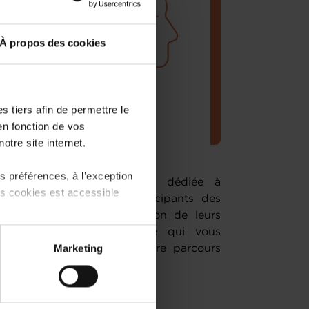
À propos des cookies
 tiers afin de permettre le
en fonction de vos
otre site internet.
 préférences, à l’exception
n des Entrepreneurs' Days dédiée à
ts cookies est accessible
tion est de fournir aux participants des
ont appliquer dans la gestion de leurs
ne expérience enrichissante qui vous
 partage sur les réseaux
Marketing
oncrètes pour améliorer votre parcours
) peuvent être affectées en
r l’icône flottante en bas à