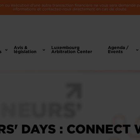
n ou exécution d'une autre transaction financière ne vous sera demandé par 
informations et contactez-nous directement en cas de doute.
Avis &
Luxembourg
Agenda /
s
législation
Arbitration Center
Events
' DAYS : CONNECT W