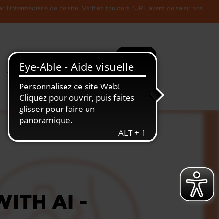
l'intermédiaire de ce site. Vérifiez toujours l'URL avant de saisir vos
Recherche
Plus
Toute
L'Economie
l'information
Luxembourgeoise
ITH AI -