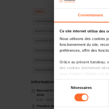
Autre
Consentement
Unternehmensentwicklung
Ce site internet utilise des 
Business development
Nous utilisons des cookies p
Actualité & Tendances
fonctionnement du site, recon
préférences, offrir des foncti
Assistance juridique
Développement d'entreprises
Grâce au présent bandeau, vo
des cookies strictement néce
Digitalisation
sous l’onglet « Détails » ci-d
Sélection
Informations pratiques
Il est précisé que la navigati
Nécessaires
du
sociaux, sauvegarde des préfé
Mercredi 6 Mar 2024 > Jeudi 7 Mar
consentement
2024
cas de refus de tous les coo
8:30 - 20:00
Chambre de Commerce
Vous avez la possibilité de m