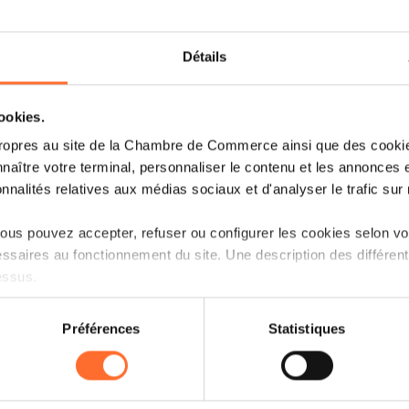
Détails
cookies.
ropres au site de la Chambre de Commerce ainsi que des cookies
naître votre terminal, personnaliser le contenu et les annonces 
onnalités relatives aux médias sociaux et d'analyser le trafic sur n
us pouvez accepter, refuser ou configurer les cookies selon vos
Bienvenue à notre nouvelle éditio
ssaires au fonctionnement du site. Une description des différen
l'intelligence artificielle. Notre ambi
essus.
connaissances pratiques qu'ils pourr
entreprises. Rejoignez-nous pour u
on sur le site et certaines fonctionnalités (ex : lecture de vidéos,
Préférences
Statistiques
permettra d'acquérir des stratégies c
rences de lecture vidéo, personnalisation de l’affichage du site
entrepreneurial.
kies ou des cookies non nécessaires.
Quand : 6 et 7 mars
odifier ou retirer votre consentement à tout moment en cliquant su