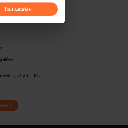
mbourg
Tout autoriser
amenés à traiter vos données
de protection des données
le
égalées
voir plus sur l'IA.
crire