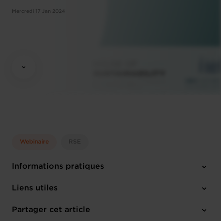
Mercredi 17 Jan 2024
Webinaire
RSE
Informations pratiques
Mercredi 17 Jan 2024
Liens utiles
12h00 - 13h30
En ligne
Partager cet article
M'inscrire
Français