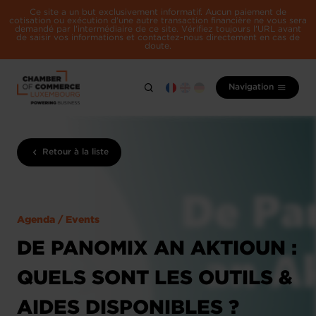
Ce site a un but exclusivement informatif. Aucun paiement de
cotisation ou exécution d'une autre transaction financière ne vous sera
demandé par l'intermédiaire de ce site. Vérifiez toujours l'URL avant
de saisir vos informations et contactez-nous directement en cas de
doute.
Navigation
Retour à la liste
Agenda / Events
DE PANOMIX AN AKTIOUN :
QUELS SONT LES OUTILS &
AIDES DISPONIBLES ?