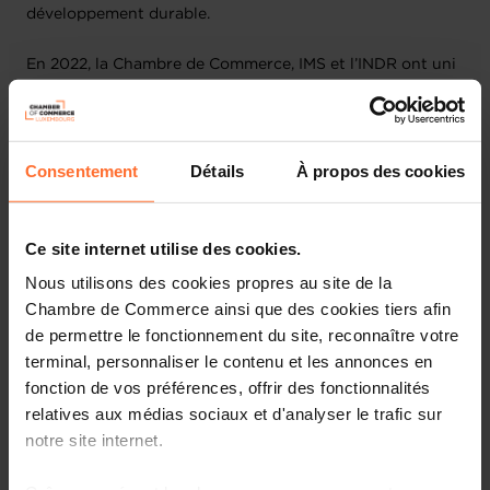
développement durable.
En 2022, la Chambre de Commerce, IMS et l’INDR ont uni
leurs forces pour créer une enquête destinée aux
entreprises luxembourgeoises, afin de faire un état des
lieux du développement durable et de la responsabilité
sociale des entreprises (RSE).
Consentement
Détails
À propos des cookies
L’enquête, menée auprès de 584 entreprises
luxembourgeoises, représentatives de la structure de
Ce site internet utilise des cookies.
l’économie luxembourgeoise, a montré que ¾ des
Nous utilisons des cookies propres au site de la
entreprises ont formalisé ou envisagent de formaliser
Chambre de Commerce ainsi que des cookies tiers afin
leur stratégie de développement durable. Les deux
besoins pour développer une démarche de
de permettre le fonctionnement du site, reconnaître votre
développement durable les plus souvent cités par les
terminal, personnaliser le contenu et les annonces en
PME sont des supports financiers, ainsi que des
fonction de vos préférences, offrir des fonctionnalités
informations et de formations. En réponse à ces besoins
relatives aux médias sociaux et d'analyser le trafic sur
de formations et d’informations, nous sommes ravis de
notre site internet.
présenter le programme « De Panomix an Aktioun ».