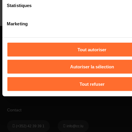
l’entreprise
Statistiques
Vous avez la possibilité de modifier ou retirer votre consen
en cliquant sur l’icône flottante en bas à gauche de chaque p
Marketing
Pour de plus amples informations sur la manière dont nous ut
sommes amenés à traiter vos données personnelles, vous p
Charte d’usage des cookies
et notre
Politique de protect
Tout autoriser
personnelles
.
Autoriser la sélection
Tout refuser
Contact
(+352) 42 39 39 1
info@cc.lu