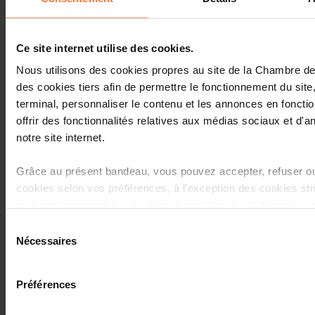
win-win »
Marketing &
Communication
Ce site internet utilise des cookies.
09:00-13:00
30/10/2
Mettre en place une
stratégie de croissance
Nous utilisons des cookies propres au site de la Chambre 
des cookies tiers afin de permettre le fonctionnement du site
Finance &
terminal, personnaliser le contenu et les annonces en foncti
Performance
Acquérir les
offrir des fonctionnalités relatives aux médias sociaux et d'an
connaissances de
notre site internet.
base en
09:00-13:00
10/11/20
gestion/planification
financière et choisir les
Grâce au présent bandeau, vous pouvez accepter, refuser ou
solutions financières
cookies selon vos préférences, à l’exception des cookies st
adaptées
au fonctionnement du site. Une description des différents co
Management et
sous l’onglet « Détails » ci-dessus.
Sélection
leadership du
Nécessaires
du
dirigeant
Il est précisé que la navigation sur le site et certaines fonctio
Renforcer son
consentement
positionnement
09:00-13:00
17/11/20
de vidéos, partage sur les réseaux sociaux, sauvegarde des
manager-leader et
Préférences
lecture vidéo, personnalisation de l’affichage du site) peuven
engager dans le
de refus de tous les cookies ou des cookies non nécessaires
développement de