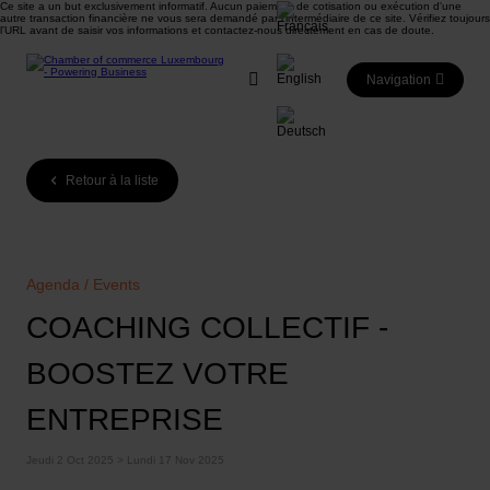
Ce site a un but exclusivement informatif. Aucun paiement de cotisation ou exécution d'une
autre transaction financière ne vous sera demandé par l'intermédiaire de ce site. Vérifiez toujours
l'URL avant de saisir vos informations et contactez-nous directement en cas de doute.
Navigation
Retour à la liste
Agenda / Events
COACHING COLLECTIF -
BOOSTEZ VOTRE
ENTREPRISE
Jeudi 2 Oct 2025 > Lundi 17 Nov 2025