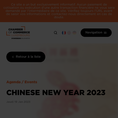
Ce site a un but exclusivement informatif. Aucun paiement de
cotisation ou exécution d'une autre transaction financière ne vous sera
demandé par l'intermédiaire de ce site. Vérifiez toujours l'URL avant
de saisir vos informations et contactez-nous directement en cas de
doute.
Navigation
Retour à la liste
Agenda / Events
CHINESE NEW YEAR 2023
Jeudi 19 Jan 2023