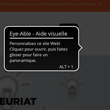
l'intermédiaire de ce site. Vérifiez toujours l'URL avant de saisir vos
Recherche
Plus
Toute
L'Economie
l'information
Luxembourgeoise
NEURIAT