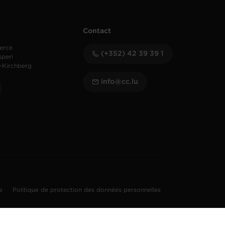
Contact
erce
(+352) 42 39 39 1
speri
-Kirchberg
info@cc.lu
te
Politique de protection des données personnelles