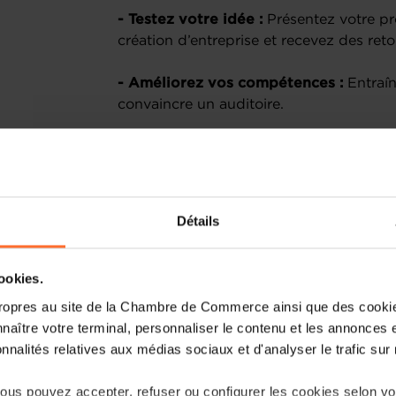
- Testez votre idée :
Présentez votre pr
création d’entreprise et recevez des reto
- Améliorez vos compétences :
Entraîn
convaincre un auditoire.
- Rencontrez des co-équipiers potenti
networking et développez votre réseau.
- Accédez à des ressources:
Faites le p
Détails
votre projet.
Les pitchs se déroulent en français ou
cookies.
de questions-réponses.
ropres au site de la Chambre de Commerce ainsi que des cookies
naître votre terminal, personnaliser le contenu et les annonces 
Programme :
onnalités relatives aux médias sociaux et d'analyser le trafic sur n
- 11h45-12h00 : Accueil
us pouvez accepter, refuser ou configurer les cookies selon vos