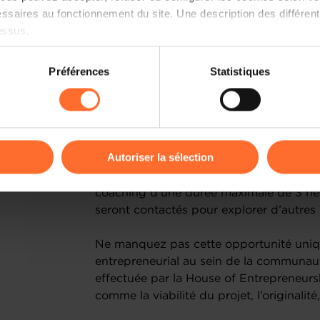
ssaires au fonctionnement du site. Une description des différen
- 12h00-12h10 : Introduction
essus.
- 12h10-12h45 : Pitchs et questions
on sur le site et certaines fonctionnalités (ex : lecture de vidéos,
Préférences
Statistiques
rences de lecture vidéo, personnalisation de l’affichage du site
- 13h30-14h00: Networking lunch
kies ou des cookies non nécessaires.
Coaching personnalisé :
odifier ou retirer votre consentement à tout moment en cliquant su
Autoriser la sélection
Les projets sélectionnés bénéficieront 
conseillers de la House of Entrepreneur
ions sur la manière dont nous utilisons lescookies et sommes 
coaching d’une durée maximale de 3 heu
onsulter notre
Charte d’usage des cookies
et notre
Politique 
seront contactés pour explorer d’autres
Ne manquez pas cette opportunité uniqu
entrepreneurial au sein de la communauté
effectuée par la House of Entrepreneurs
comme la viabilité du projet, l’originalit