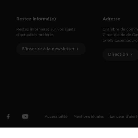
Restez informé(e)
Adresse
Restez informé(e) sur vos sujets
Chambre de comm
d’actualités préférés.
7, rue Alcide de Ga
L-1615 Luxembourg
S'inscrire à la newsletter
Direction
Accessibilité
Mentions légales
Lanceur d'aler