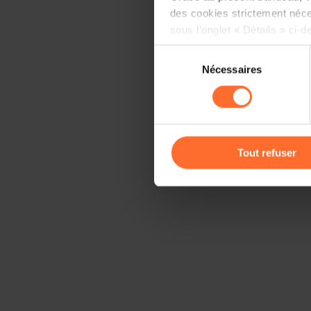
des cookies strictement néce
sous l’onglet « Détails » ci-d
Sélection
Il est précisé que la navigati
Nécessaires
du
sociaux, sauvegarde des préfé
consentement
cas de refus de tous les coo
Vous avez la possibilité de m
gauche de chaque page.
Tout refuser
Pour de plus amples informat
personnelles, vous pouvez c
personnelles
.