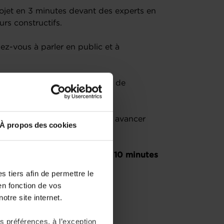
ojet en 3 minutes devant des experts en
urs constructifs.
ez-vous à parler en public et à
els :
Participez à une session de
lein d’informations pour faire avancer
À propos des cookies
 en anglais et sont suivis de 10 minutes
 tiers afin de permettre le
en fonction de vos
otre site internet.
 préférences, à l’exception