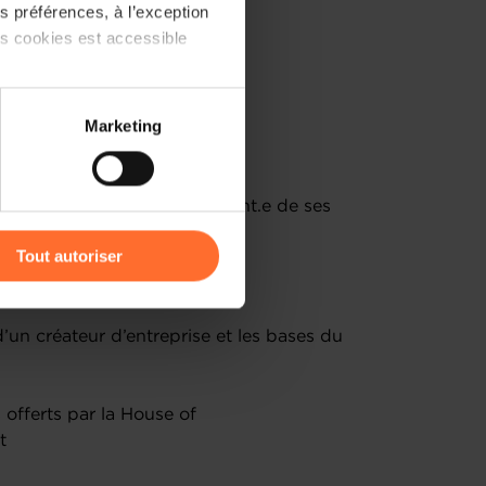
 préférences, à l’exception
ts cookies est accessible
 partage sur les réseaux
Marketing
) peuvent être affectées en
repreneurs
héros, mais en étant conscient.e de ses
r l’icône flottante en bas à
rincipes d’effectuation
Tout autoriser
ant?
amenés à traiter vos données
de protection des données
un créateur d’entreprise et les bases du
 offerts par la House of
t