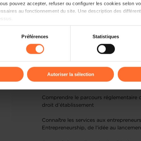
us pouvez accepter, refuser ou configurer les cookies selon vos
ssaires au fonctionnement du site. Une description des différen
Parmi les thématiques abordées:
essus.
Les mauvaises raisons d’entreprendre
on sur le site et certaines fonctionnalités (ex : lecture de vidéos,
Préférences
Statistiques
rences de lecture vidéo, personnalisation de l’affichage du site
Les peurs récurrentes des nouveaux ent
kies ou des cookies non nécessaires.
Créer une entreprise sans être un super-
odifier ou retirer votre consentement à tout moment en cliquant su
ressources et limites: introduction aux p
Autoriser la sélection
Qu’est-ce-qui vous attend en entrepren
ions sur la manière dont nous utilisons lescookies et sommes 
onsulter notre
Charte d’usage des cookies
et notre
Politique 
Comprendre le parcours réglementaire d’
droit d’établissement
Connaître les services aux entrepreneurs
Entrepreneurship, de l’idée au lancemen