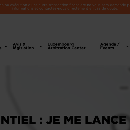
n ou exécution d'une autre transaction financière ne vous sera demandé par 
informations et contactez-nous directement en cas de doute.
Avis &
Luxembourg
Agenda /
s
législation
Arbitration Center
Events
NTIEL : JE ME LANCE