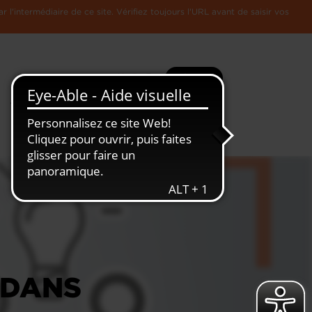
l'intermédiaire de ce site. Vérifiez toujours l'URL avant de saisir vos
Recherche
Plus
Toute
L'Economie
l'information
Luxembourgeoise
 DANS