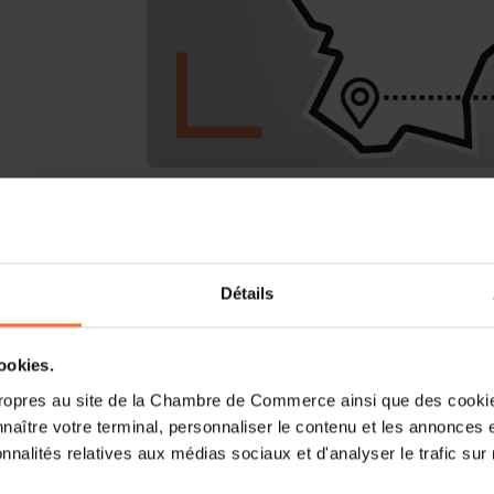
Le workshop aura lieu à l'Escher Infofa
4011 Esch-sur-Alzette.
Détails
Vous êtes un créateur d’entreprise ? Vo
d' Esch-sur-Alzette?
cookies.
Rejoignez-nous pour un atelier d’1h15, qu
ropres au site de la Chambre de Commerce ainsi que des cookies
d’entreprendre et sur la compréhension d
naître votre terminal, personnaliser le contenu et les annonces 
entrepreneur, en plus de donner un bre
onnalités relatives aux médias sociaux et d'analyser le trafic sur n
futur entrepreneur, ainsi que des servi
Entrepreneurship pour créateurs d’entre