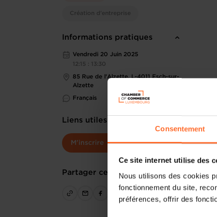
Création d'entreprise
Informations pratiques
Vendredi 20 Juin 2025
12:15 : 13:30
85 Rue de l'Alzette, L-4011 Esch-sur-
Alzette
Français
Liens utiles
Consentement
M'inscrire
Ce site internet utilise des 
Partager cet article
Nous utilisons des cookies p
fonctionnement du site, recon
préférences, offrir des foncti