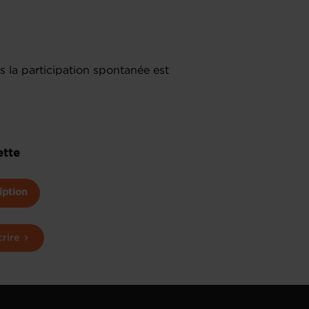
.
 la participation spontanée est
ette
iption
crire