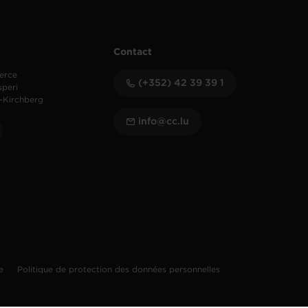
Contact
erce
(+352) 42 39 39 1
speri
-Kirchberg
info@cc.lu
te
Politique de protection des données personnelles