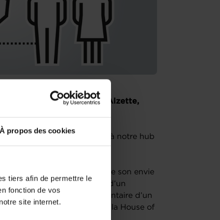
brik, située au 85 Rue de l'Alzette,
À propos des cookies
us souhaitez nous rencontrer à notre hub
i sera axé sur la validation de son envie
 tiers afin de permettre le
e la réalité et de la logique d’un
en fonction de vos
f aperçu du parcours réglementaire d’un
otre site internet.
ces et programmes gratuits de la House of
prise.