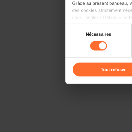
Grâce au présent bandeau, vo
des cookies strictement néce
sous l’onglet « Détails » ci-d
Sélection
Il est précisé que la navigati
Nécessaires
du
sociaux, sauvegarde des préfé
consentement
cas de refus de tous les coo
Vous avez la possibilité de m
gauche de chaque page.
Tout refuser
Pour de plus amples informat
personnelles, vous pouvez c
personnelles
.