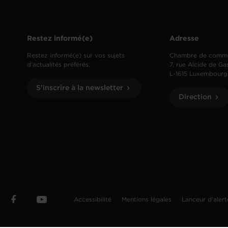
Restez informé(e)
Adresse
Restez informé(e) sur vos sujets
Chambre de comm
d’actualités préférés.
7, rue Alcide de Ga
L-1615 Luxembourg
S'inscrire à la newsletter
Direction
Accessibilité
Mentions légales
Lanceur d'aler